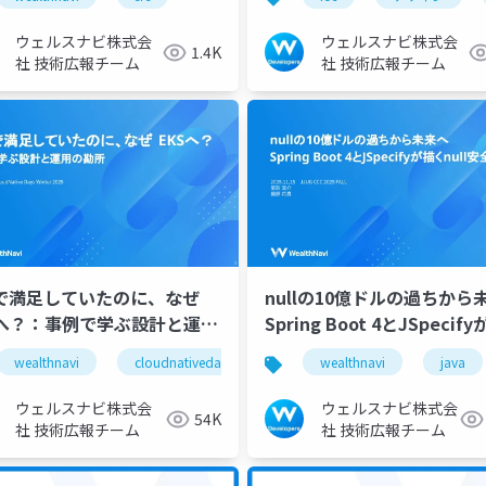
ウェルスナビ株式会
ウェルスナビ株式会
1.4K
社 技術広報チーム
社 技術広報チーム
Sで満足していたのに、なぜ
nullの10億ドルの過ちから
Sへ？：事例で学ぶ設計と運用
Spring Boot 4とJSpecif
所
null安全設計
wealthnavi
cloudnativedays
eks
wealthnavi
ecs
java
ウェルスナビ株式会
ウェルスナビ株式会
54K
社 技術広報チーム
社 技術広報チーム