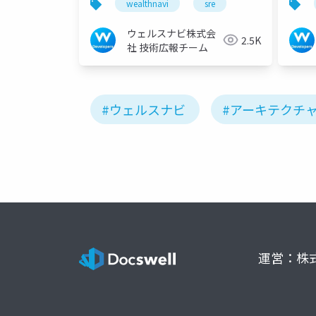
wealthnavi
sre
ウェルスナビ株式会
2.5K
社 技術広報チーム
#ウェルスナビ
#アーキテクチ
運営：株