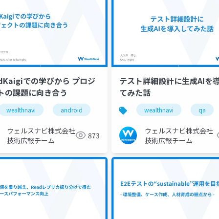
idKaigiでの学びから プロジ
テスト詳細設計に生成AIを
トの課題に向き合う
てみた話
wealthnavi
android
wealthnavi
qa
ウェルスナビ株式会社
ウェルスナビ株式会社
873
技術広報チーム
技術広報チーム