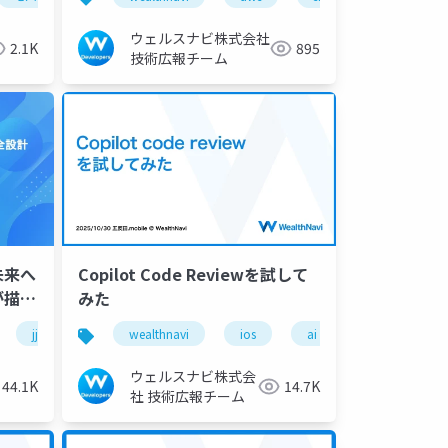
ウェルスナビ株式会社
2.1K
895
技術広報チーム
未来へ
Copilot Code Reviewを試して
yが描く
みた
jjug
wealthnavi
ios
ai
ウェルスナビ株式会
44.1K
14.7K
社 技術広報チーム