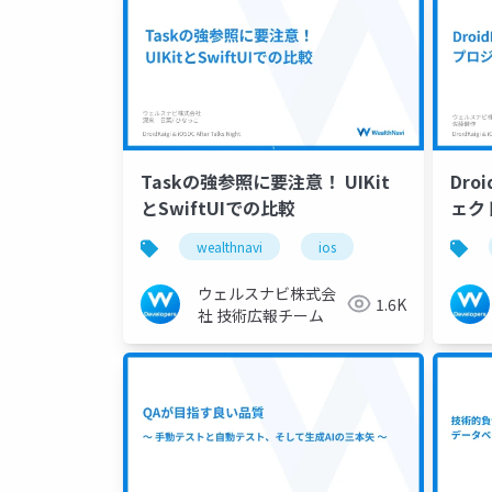
Taskの強参照に要注意！ UIKit
Dro
とSwiftUIでの比較
ェク
wealthnavi
ios
ウェルスナビ株式会
1.6K
社 技術広報チーム