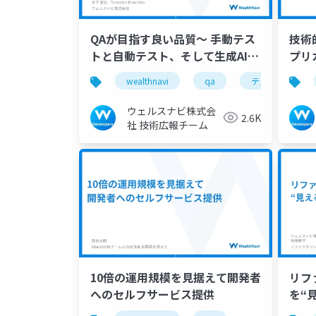
QAが目指す良い品質〜 手動テス
技術
トと自動テスト、そして生成AIの
プリ
三本矢 〜
スハ
wealthnavi
qa
テスト
ウェルスナビ株式会
2.6K
社 技術広報チーム
10倍の運用規模を見据えて開発者
リフ
へのセルフサービス提供
を“