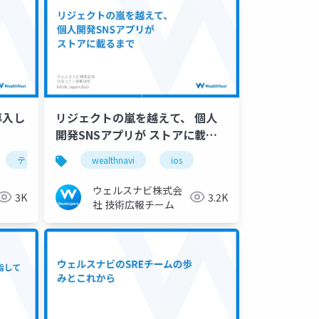
導入し
リジェクトの嵐を越えて、 個人
開発SNSアプリが ストアに載る
まで
テスト
wealthnavi
ios
ウェルスナビ株式会
3K
3.2K
社 技術広報チーム