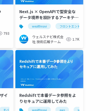
つ
Next.js × OpenAPIで型安全な
データ境界を設計するアーキテク
チャ改善
動
spring cloud gateway
wealthnavi
jjug ccc
フロントエンド
tskaigi
793
ウェルスナビ株式会
1.7K
社 技術広報チーム
ザイ
Redshiftで本番データ参照をよ
りセキュアに運用してみた
モバイルアプリ
wealthnavi
wealthnavi
aws
sre