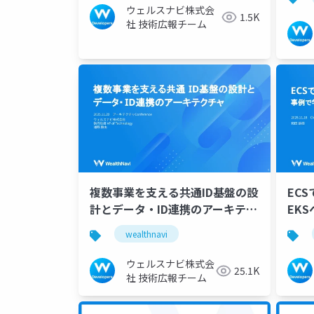
ウェルスナビ株式会
1.5K
社 技術広報チーム
複数事業を支える共通ID基盤の設
EC
計とデータ・ID連携のアーキテク
EK
チャ
の勘
wealthnavi
ウェルスナビ株式会
25.1K
社 技術広報チーム