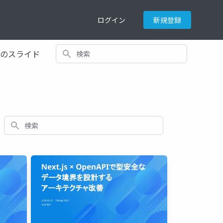
ログイン
新規登録
検索
てのスライド
検索