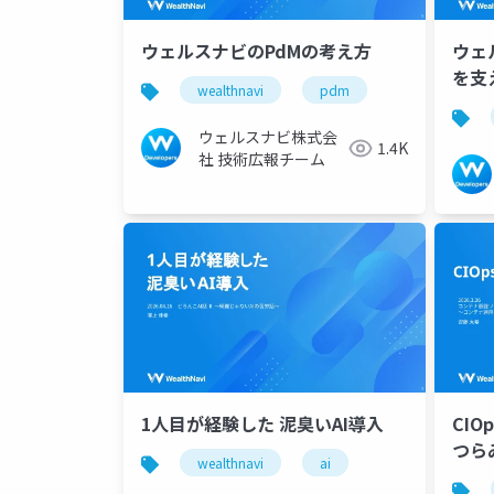
ウェルスナビのPdMの考え方
ウェ
を支える技術 
wealthnavi
pdm
Gat
ウェルスナビ株式会
1.4K
社 技術広報チーム
1人目が経験した 泥臭いAI導入
CIO
つら
wealthnavi
ai