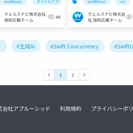
wealthnavi
モバイルアプリ
リファクタリング
wealthnavi
ios
ウェルスナビ株式会社
ウェルスナビ株式会
4K
技術広報チーム
社 技術広報チーム
ャ
#生成AI
#Swift Concurrency
#SwiftU
1
2
式会社アプルーシッド
利用規約
プライバシーポ