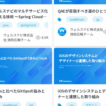
ルスナビのマルチサービス化
QAEが目指すべき道のひと
〜Spring Cloud
wealthnavi
qa
ewayとPub/Subの実践〜
java
spring boot
aws
wealthnavi
イベント駆
ウェルスナビ株式会社
技術広報チーム
ウェルスナビ株式会
8.5K
社 技術広報チーム
psと比べたGitOpsの旨みと
iOSのデザインシステムとデ
み
ナーと連携した取り組み
wealthnavi
sre
ios
デザイン