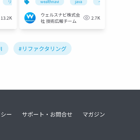
リファクタリング
wealthnavi
モバイルアプリ
java
インデックス削除
ウェルスナビ株式会
13.2K
2.7K
社 技術広報チーム
I
#リファクタリング
リシー
サポート・お問合せ
マガジン