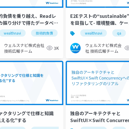
的負債を乗り越え、Readレ
E2Eテストの“sustainabl
カ振り分けで得たデータベー
を目指して- 環境整備、ケ
゚フォーマンス向上
成、人材育成の観点から -
wealthnavi
技術的負債
wealthnavi
qa
ウェルスナビ株式会社
ウェルスナビ株式会
3K
技術広報チーム
社 技術広報チーム
ァクタリングで仕様と知識
独自のアーキテクチャと
見える化”する
SwiftUI×Swift Concurre
へのリファクタリングのリ