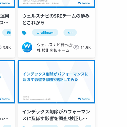
e”運用
ウェルスナビのSREチームの歩み
ース作
とこれから
自動テスト
wealthnavi
sre
ウェルスナビ株式会
3.9K
11.5K
社 技術広報チーム
インデックス削除がパフォーマン
ncy
スに及ぼす影響を調査/検証して
アル
みた