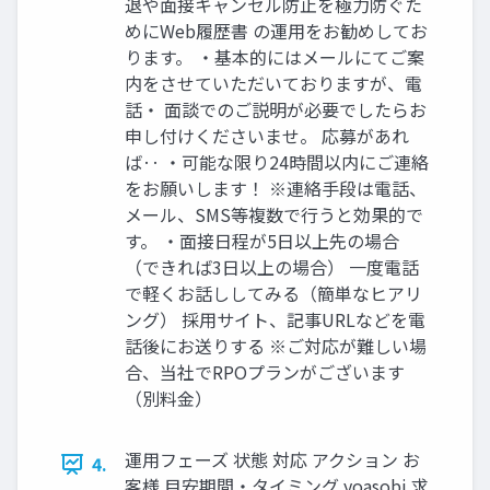
退や⾯接キャンセル防⽌を極⼒防ぐた
めにWeb履歴書 の運⽤をお勧めしてお
ります。 ‧基本的にはメールにてご案
内をさせていただいておりますが、電
話‧ ⾯談でのご説明が必要でしたらお
申し付けくださいませ。 応募があれ
ば‥ ‧可能な限り24時間以内にご連絡
をお願いします！ ※連絡⼿段は電話、
メール、SMS等複数で⾏うと効果的で
す。 ‧⾯接⽇程が5⽇以上先の場合
（できれば3⽇以上の場合） ⼀度電話
で軽くお話ししてみる（簡単なヒアリ
ング） 採⽤サイト、記事URLなどを電
話後にお送りする ※ご対応が難しい場
合、当社でRPOプランがございます
（別料⾦）
運⽤フェーズ 状態 対応 アクション お
4.
客様 ⽬安期間‧タイミング yoasobi 求