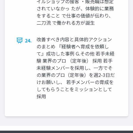
イルショップの接客 ‧販売職は想定
されていなかっ たが、体験的に業務
をすること で仕事の価値が伝わり、
⼆⼑流 で働かれる⽅が誕⽣
改善すべき内容と具体的アクション
24.
のまとめ 『経験者へ育成を依頼し
て』成功した事例 G.その他 若⼿未経
験 業界のプロ （定年後） 採⽤ 若⼿
未経験メンバーを採⽤し、⼀⽅でそ
の業界のプロ（定年後）を週2-3⽇だ
けお願いし、 若⼿メンバーの育成を
してもらうことをミッションとして
採⽤