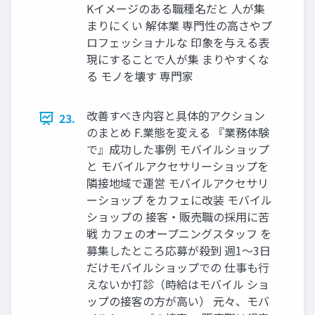
Kイメージのある職種名だと ⼈が集
まりにくい 解体業 専⾨性の⾼さやプ
ロフェッショナルな 印象を与える表
現にすることで⼈が集 まりやすくな
る モノを壊す 専⾨家
改善すべき内容と具体的アクション
23.
のまとめ F.業態を変える 『業務体験
で』成功した事例 モバイルショップ
と モバイルアクセサリーショップを
隣接地域で運営 モバイルアクセサリ
ーショップ をカフェに改装 モバイル
ショップの 接客‧販売職の採⽤に苦
戦 カフェのオープニングスタッフ を
募集したところ応募が殺到 週1〜3⽇
だけモバイルショップでの 仕事も⾏
えないか打診（時給はモバイル ショ
ップの接客の⽅が⾼い） 元々、モバ