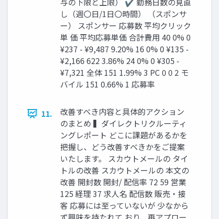
与の下限と上限） ✔ 勤務⽇数の⾒直
し（週〇⽇/1⽇〇時間） （スポンサ
ー） スポンサー 応募数 平均クリック
単 価 平均応募単価 合計費⽤ 40 0% 0
¥237 - ¥9,487 9.20% 16 0% 0 ¥135 -
¥2,166 622 3.86% 24 0% 0 ¥305 -
¥7,321 全体 151 1.99% 3 PC 0 0 2 モ
バイル 151 0.66% 1 応募率
改善すべき内容と具体的アクション
11.
のまとめ ▍ダイレクトリクルーティ
ングレポート どこに課題があるかを
把握し、どう改善すべきかをご提案
いたします。 スカウトメールの タイ
トルの改善 スカウトメールの 本⽂の
改善 開封数 開封/ 配信率 72 59 営業
125 経理 37 求⼈名 配信数 販売‧接
客 応募には⾄っていないが 少なから
ず興味を持たれて おり、再アプロー