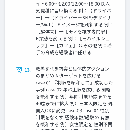
イト6:00〜12:00/12:00〜18:00 D.⼈
気職種に⾔い換える 例：【ドライバ
ー】→【ドライバー＋SNS/デザイナ
ー/Web】 E.イメージを刷新する 例：
【解体業】→【モノを壊す専⾨家】
F.業態を変える 例：【モバイルショ
ップ】→【カフェ】 G.その他 例：若
⼿の育成を経験者に任せる
改善すべき内容と具体的アクション
13.
のまとめ A.ターゲットを広げる
case.01 『制限を緩和して』成功した
事例 case.02 年齢上限を広げる 国籍
を緩和する 例）年齢制限35歳までを
40歳までに拡⼤ 例）⽇本⼈限定を 外
国⼈OKに変更 case.03 case.04 性別
制限をなくす 経験年数/経験の 有無
を緩和する 例）⼥性限定を 性別不問