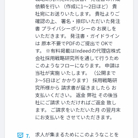
依頼を⾏い （作成に1〜2⽇ほど） 貴
社宛にお送りいたします。 貴社よりご
確認の上、 署名‧捺印いただいた発注
書 プライバシーポリシーの お戻しを
いただきます。 発注書‧ガイドライン
は 原本不要でPDFのご提出で OKで
す。 ※有料掲載はIndeedの代理店株式
会社採⽤戦略研究所を通して⾏うため
このようなフローになります。 申請は
当社が実施 いたします。 （公開まで
3〜5⽇ほど かかります） 採⽤戦略研
究所様から 請求書が届きましたら お
⽀払いください。 返⾦ 弊社 その後当
社にご請求 いただければご返⾦ 致し
ます。 ご請求をいただいた⽉ の翌⽉末
にお⽀払いを させていただきます。
求⼈が集まるためにこのようなことを
7.