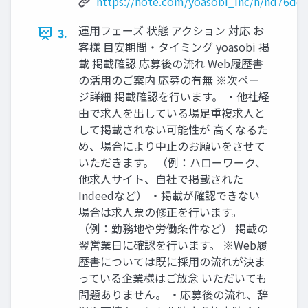
https://note.com/yoasobi_inc/n/nd76dd
運⽤フェーズ 状態 アクション 対応 お
3.
客様 ⽬安期間‧タイミング yoasobi 掲
載 掲載確認 応募後の流れ Web履歴書
の活⽤のご案内 応募の有無 ※次ペー
ジ詳細 掲載確認を⾏います。 ‧他社経
由で求⼈を出している場⾜重複求⼈と
して掲載されない可能性が ⾼くなるた
め、場合により中⽌のお願いをさせて
いただきます。 （例：ハローワーク、
他求⼈サイト、⾃社で掲載された
Indeedなど） ‧掲載が確認できない
場合は求⼈票の修正を⾏います。
（例：勤務地や労働条件など） 掲載の
翌営業⽇に確認を⾏います。 ※Web履
歴書については既に採⽤の流れが決ま
っている企業様はご放念 いただいても
問題ありません。 ‧応募後の流れ、辞