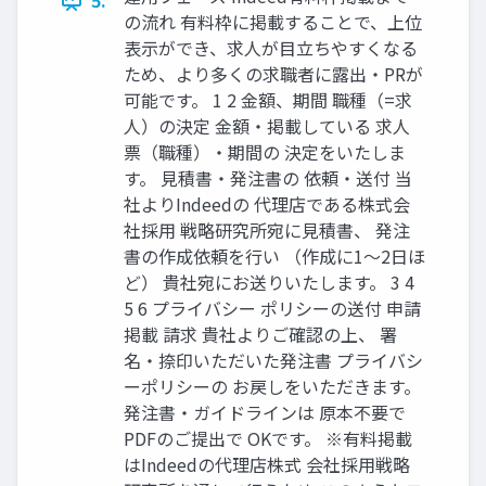
5.
の流れ 有料枠に掲載することで、上位
表⽰ができ、求⼈が⽬⽴ちやすくなる
ため、より多くの求職者に露出‧PRが
可能です。 1 2 ⾦額、期間 職種（=求
⼈）の決定 ⾦額‧掲載している 求⼈
票（職種）‧期間の 決定をいたしま
す。 ⾒積書‧発注書の 依頼‧送付 当
社よりIndeedの 代理店である株式会
社採⽤ 戦略研究所宛に⾒積書、 発注
書の作成依頼を⾏い （作成に1〜2⽇ほ
ど） 貴社宛にお送りいたします。 3 4
5 6 プライバシー ポリシーの送付 申請
掲載 請求 貴社よりご確認の上、 署
名‧捺印いただいた発注書 プライバシ
ーポリシーの お戻しをいただきます。
発注書‧ガイドラインは 原本不要で
PDFのご提出で OKです。 ※有料掲載
はIndeedの代理店株式 会社採⽤戦略