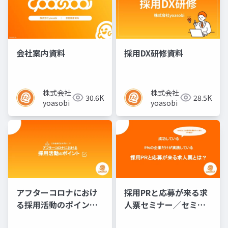
会社案内資料
採用DX研修資料
株式会社
株式会社
30.6K
28.5K
yoasobi
yoasobi
アフターコロナにおけ
採用PRと応募が来る求
る採用活動のポイント
人票セミナー／セミナ
／セミナー資料
ー資料