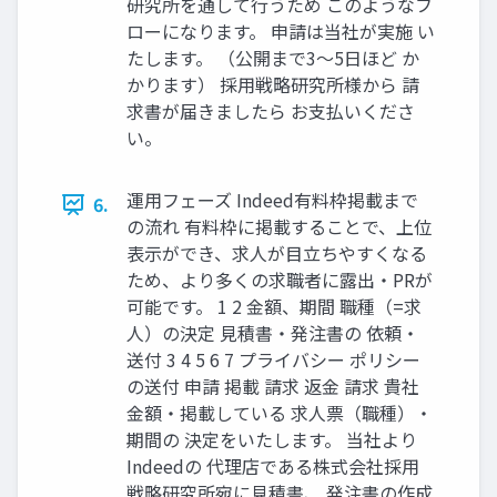
研究所を通して⾏うため このようなフ
ローになります。 申請は当社が実施 い
たします。 （公開まで3〜5⽇ほど か
かります） 採⽤戦略研究所様から 請
求書が届きましたら お⽀払いくださ
い。
運⽤フェーズ Indeed有料枠掲載まで
6.
の流れ 有料枠に掲載することで、上位
表⽰ができ、求⼈が⽬⽴ちやすくなる
ため、より多くの求職者に露出‧PRが
可能です。 1 2 ⾦額、期間 職種（=求
⼈）の決定 ⾒積書‧発注書の 依頼‧
送付 3 4 5 6 7 プライバシー ポリシー
の送付 申請 掲載 請求 返⾦ 請求 貴社
⾦額‧掲載している 求⼈票（職種）‧
期間の 決定をいたします。 当社より
Indeedの 代理店である株式会社採⽤
戦略研究所宛に⾒積書、 発注書の作成