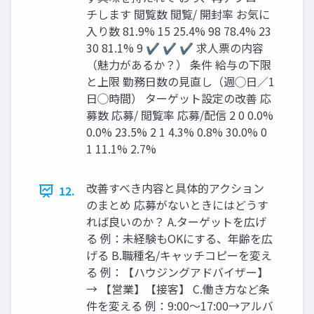
チします 閲覧数 閲覧/ 開封率 お気に
⼊り数 81.9% 15 25.4% 98 78.4% 23
30 81.1% 9 ✔ ✔ ✔ 求⼈票の内容
（魅⼒があるか？） 条件 給与の下限
と上限 勤務⽇数の⾒直し（週◯⽇∕1
⽇◯時間） ターゲット設定の改善 応
募数 応募/ 閲覧率 応募/配信 2 0 0.0%
0.0% 23.5% 2 1 4.3% 0.8% 30.0% 0
1 11.1% 2.7%
改善すべき内容と具体的アクション
12.
のまとめ 応募がないときにはどうす
れば良いのか？ A.ターゲットを広げ
る 例：未経験もOKにする、年齢を広
げる B.職種名/キャッチコピーを変え
る 例：【ハウジングアドバイザー】
→ 【営業】【接客】 C.働き⽅など条
件を変える 例：9:00〜17:00→アルバ