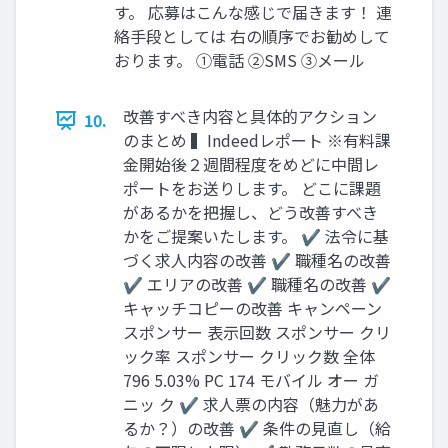
す。 応募はこんな感じで届きます！ 連
絡⼿段としては 右の順序でお勧めして
おります。 ①電話 ②SMS ③メール
改善すべき内容と具体的アクション
10.
のまとめ ▍Indeedレポート ※有料課
⾦開始後２週間程度をめどに中間レ
ポートをお送りします。 どこに課題
があるかを把握し、どう改善すべき
かをご提案いたします。 ✔ 法令に基
づく求⼈内容の改善 ✔ 職種名の改善
✔ エリアの改善 ✔ 職種名の改善 ✔
キャッチコピーの改善 キャンペーン
スポンサー 表⽰回数 スポンサー クリ
ック率 スポンサー クリック数 全体
796 5.03% PC 174 モバイル オー ガ
ニッ ク ✔ 求⼈票の内容（魅⼒があ
るか？）の改善 ✔ 条件の⾒直し（給