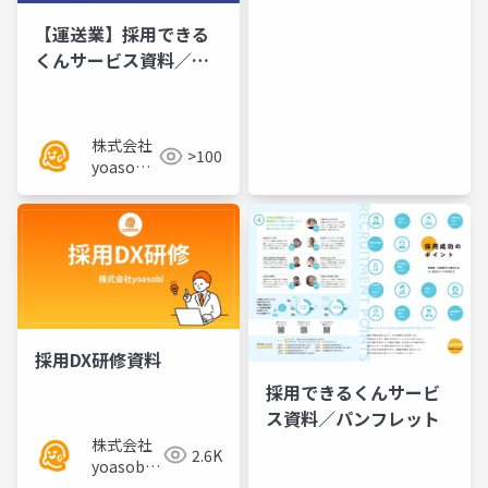
【運送業】採用できる
くんサービス資料／チ
ラシ
株式会社
>100
yoasobi
／パート
ナー様
採用DX研修資料
採用できるくんサービ
ス資料／パンフレット
株式会社
2.6K
yoasobi
／パート