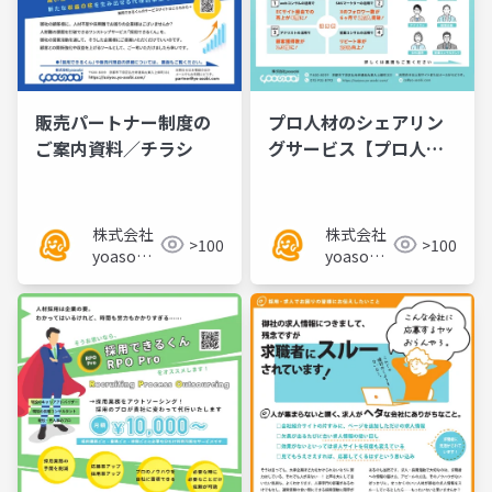
販売パートナー制度の
プロ人材のシェアリン
ご案内資料／チラシ
グサービス【プロ人材
くん】／チラシ
株式会社
株式会社
>100
>100
yoasobi
yoasobi
／パート
／パート
ナー様
ナー様