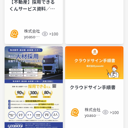
【不動産】採用できる
くんサービス資料／チ
ラシ
株式会社
>100
yoasobi
／パート
ナー様
クラウドサイン手順書
株式会社
>100
yoasobi
／パート
ナー様