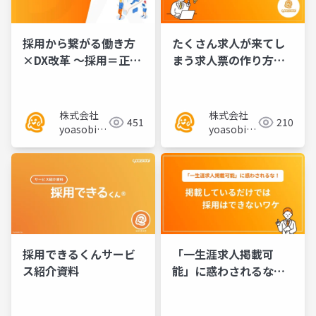
採用から繋がる働き方
たくさん求人が来てし
×DX改革 〜採用＝正社
まう求人票の作り方／
員ではなく、新たな選
セミナー資料
択肢を持つことの重要
性～／セミナー資料
株式会社
株式会社
451
210
yoasobi／
yoasobi／
パートナー
パートナー
様
様
採用できるくんサービ
「一生涯求人掲載可
ス紹介資料
能」に惑わされるな！
掲載しているだけでは
採用はできないワケ