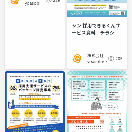
239
yoasobi／
パートナー
様
シン 採用できるくんサ
ービス資料／チラシ
株式会社
205
yoasobi／
パートナー
様