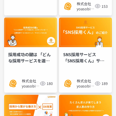
株式会社
ナー様
153
yoasobi／
パートナー
様
採用成功の鍵は 「どん
SNS採用サービス
な採用サービスを選ぶ
「SNS採用くん」サー
か」にかかってい
ビス資料
る？！主要採用サービ
スのメリット／デメリ
株式会社
株式会社
180
189
ットまとめ
yoasobi／
yoasobi／
パートナー
パートナー
様
様