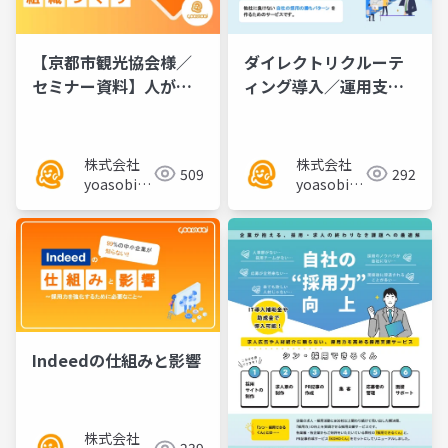
【京都市観光協会様／
ダイレクトリクルーテ
セミナー資料】人が定
ィング導入／運用支援
着する組織づくり~定着
サービス【DRくん】サ
は採用から~
ービス資料
株式会社
株式会社
509
292
yoasobi／
yoasobi／
パートナー
パートナー
様
様
Indeedの仕組みと影響
株式会社