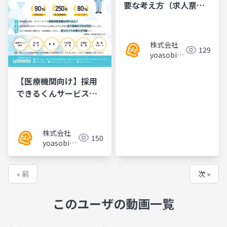
要な考え方（求人票と
面接の役割）
株式会社
129
yoasobi／
パートナー
様
【医療機関向け】採用
できるくんサービス資
料／チラシ
株式会社
150
yoasobi／
パートナー
様
« 前
次 »
このユーザの動画一覧