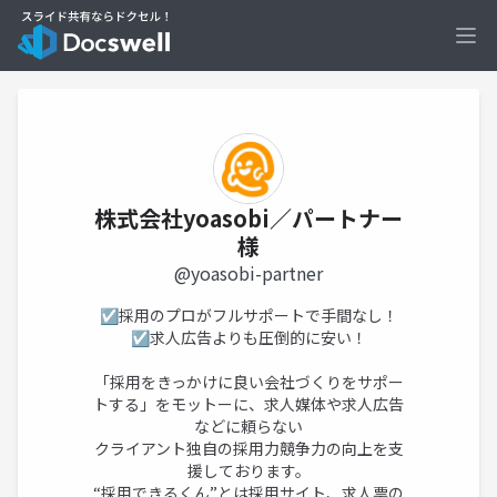
Ope
株式会社yoasobi／パートナー
様
@yoasobi-partner
☑採用のプロがフルサポートで手間なし！
☑求人広告よりも圧倒的に安い！
「採用をきっかけに良い会社づくりをサポー
トする」をモットーに、求人媒体や求人広告
などに頼らない
クライアント独自の採用力競争力の向上を支
援しております。
“採用できるくん”とは採用サイト、求人票の