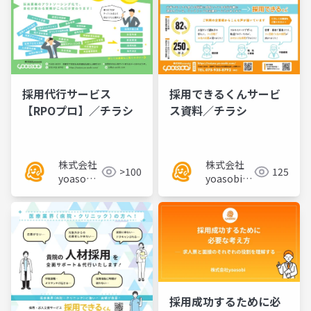
採用代行サービス
採用できるくんサービ
【RPOプロ】／チラシ
ス資料／チラシ
株式会社
株式会社
>100
125
yoasobi
yoasobi／
／パート
パートナー
ナー様
様
採用成功するために必