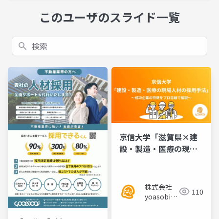
このユーザのスライド一覧
検索
京信大学「滋賀県×建
設・製造・医療の現場
人材の採用手法」 〜成
功企業の特徴をプロ目
線で解説〜／セミナー
株式会社
110
資料
yoasobi／
パートナー
様