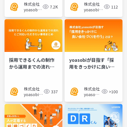
株式会社
株式会社
7.2K
112
yoasobi
yoasobi／
／パート
パートナー
ナー様
様
yoasobiが目指す「採
採用できるくんの制作
用をきっかけに良い会
から運用までの流れと
社づくりのススメ」
ご対応いただきたい事
項まとめ
株式会社
株式会社
>100
337
yoasobi
yoasobi／
／パート
パートナー
ナー様
様