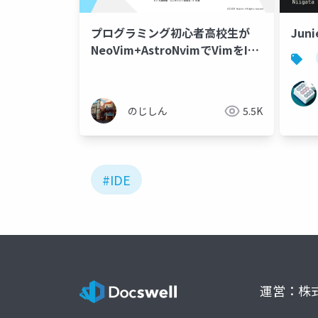
プログラミング初心者高校生が
Juni
NeoVim+AstroNvimでVimをIDE
化した話
のじしん
5.5K
#IDE
運営：株