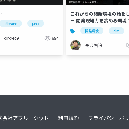
e
これからの開発環境の話を
－ 開発現場力を高める環境
jetbrains
junie
り
開発環境
alm
circled9
694
長沢 智治
式会社アプルーシッド
利用規約
プライバシーポ