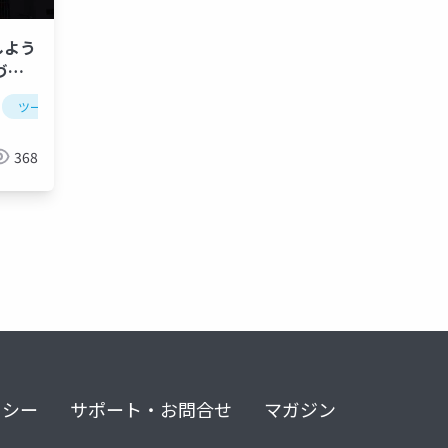
しよう
づく
ツール
ide
アジャイル
チーム開発
368
リシー
サポート・お問合せ
マガジン