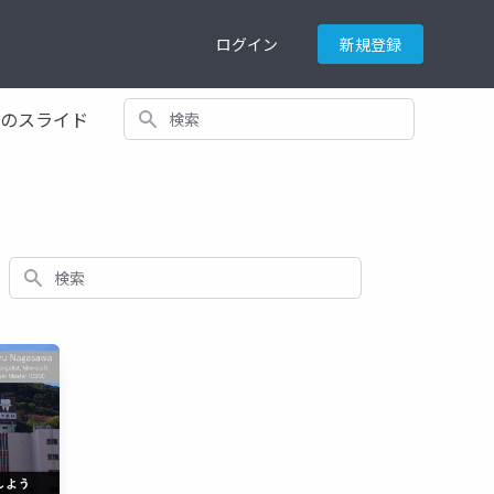
ログイン
新規登録
検索
てのスライド
検索