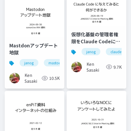
仮想化基盤の管理者権
限をClaude Codeに与
Mastdonアップデート
えてみると何ができる
地獄
janog
claude code
か
janog
mastodon
chatgpt
janogdon
Ken
9.7K
Sasaki
Ken
10.5K
Sasaki