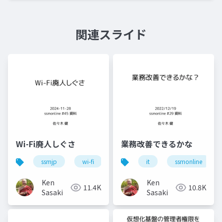
関連スライド
Wi-Fi廃人しぐさ
業務改善できるかな
ssmjp
wi-fi
conbu
it
bakuchiku
ssmonline
s
Ken
Ken
11.4K
10.8K
Sasaki
Sasaki