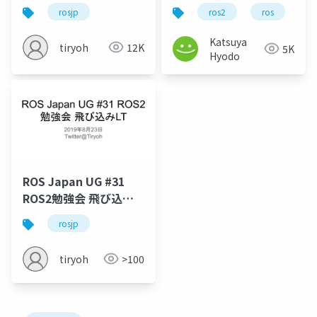
て〜
ギナー、デバッグツー
rosjp
ros2
ros
p
ル自作から初める_公開
用
Katsuya
tiryoh
12K
5K
Hyodo
ROS Japan UG #31
ROS2勉強会 飛び込み
LT
rosjp
tiryoh
>100