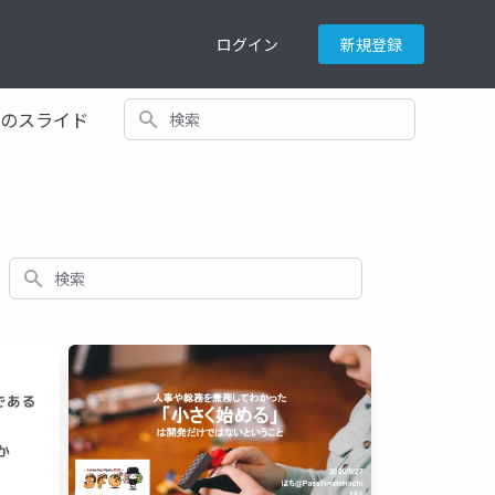
ログイン
新規登録
検索
てのスライド
検索