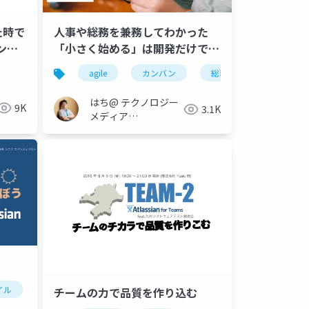
た時で
人事や総務を兼務してわかった
ンジ
「小さく始める」は開発だけでは
ないということ
agile
カンバン
総務
人事
はち@ テクノロジー
9K
3.1K
メディア
「Newbee」
イル
ツール
チームの力で品質を作り込む