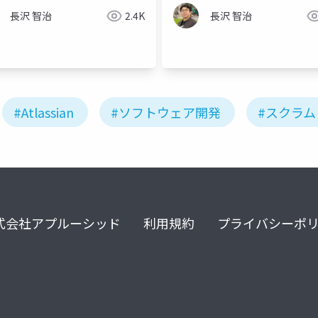
長沢 智治
2.4K
長沢 智治
#Atlassian
#ソフトウェア開発
#スクラム
式会社アプルーシッド
利用規約
プライバシーポ