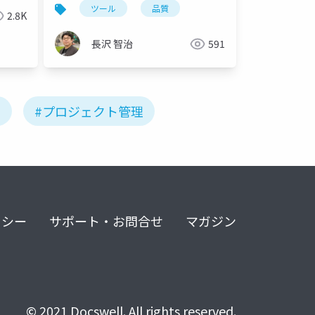
ツール
品質
2.8K
長沢 智治
591
#プロジェクト管理
リシー
サポート・お問合せ
マガジン
© 2021 Docswell. All rights reserved.