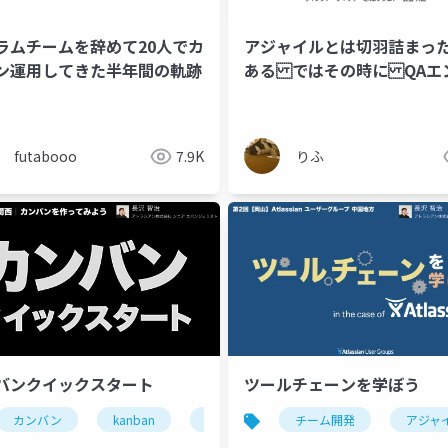
ラムチームを辞めて20人でカ
アジャイルとは切羽詰まっ
゙ン運用してきた半年間の軌跡
ある ではその時に QAエ
ニアはどう動くのか
futabooo
7.9K
りふ
バンクイックスタート
ツールチェーンを学ぼう
カンバン
kanban
agile
アジャイル
チーム開発
アジャ
アジャイル
スクラム