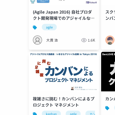
(Agile Japan 2016) 自社プロダ
スク
クト開発現場でのアジャイルなプ
ンハ
ロジェクト運営記録
agile
大貫 浩
1.6K
複雑さに挑む！カンバンによるプ
カン
ロジェクト マネジメント
kanban
agile
カンバン