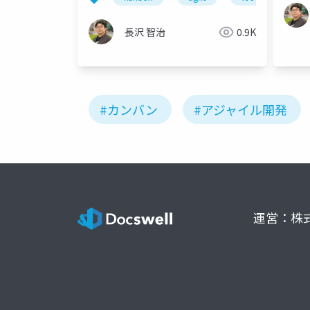
長沢 智治
0.9K
#カンバン
#アジャイル開発
運営：株