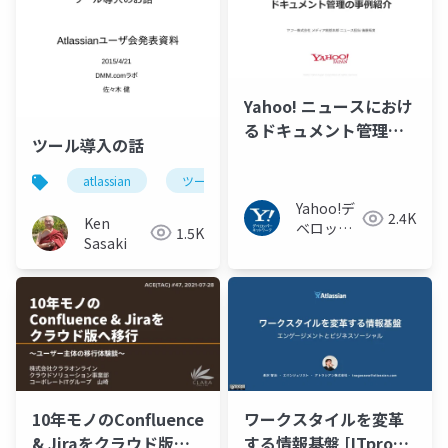
Yahoo! ニュースにおけ
るドキュメント管理の
ツール導入の話
事例紹介
atlassian
ツール
jira
confluence
Yahoo!デ
2.4K
Ken
ベロッパ
1.5K
Sasaki
ーネット
ワーク
10年モノのConfluence
ワークスタイルを変革
& Jiraをクラウド版へ
する情報基盤 [ITpro