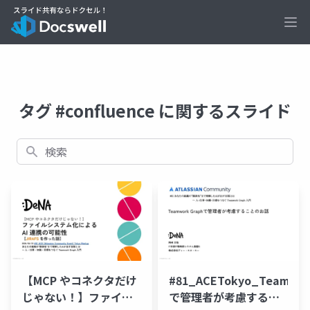
Ope
タグ #confluence に関するスライド
検索
【MCP やコネクタだけ
#81_ACETokyo_Teamwor
じゃない！】ファイル
で管理者が考慮するこ