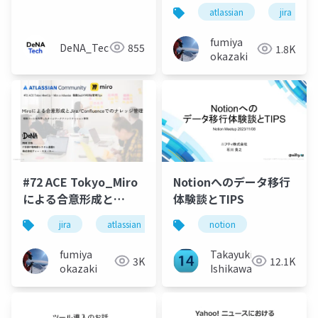
システム化による AI 連
とのお話_20260623
atlassian
jira
携の可能性【JIRAFS を
作った話】
fumiya
DeNA_Tech
855
1.8K
okazaki
#72 ACE Tokyo_Miro
Notionへのデータ移行
による合意形成と
体験談とTIPS
Jira_Confluenceでの
jira
atlassian
miro
notion
confluence
ナレッジ管理
_20250513
fumiya
Takayuki
3K
12.1K
okazaki
Ishikawa