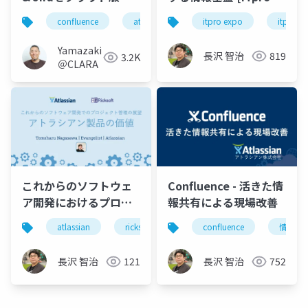
移行
EXPO A651]
confluence
atlassian
jira
itpro expo
itpro
Yamazaki
長沢 智治
819
3.2K
＠CLARA
これからのソフトウェ
Confluence - 活きた情
ア開発におけるプロジ
報共有による現場改善
ェクト管理の展望
atlassian
ricksoft
jira
confluence
confluence
情報共
Episode 2
長沢 智治
121
長沢 智治
752