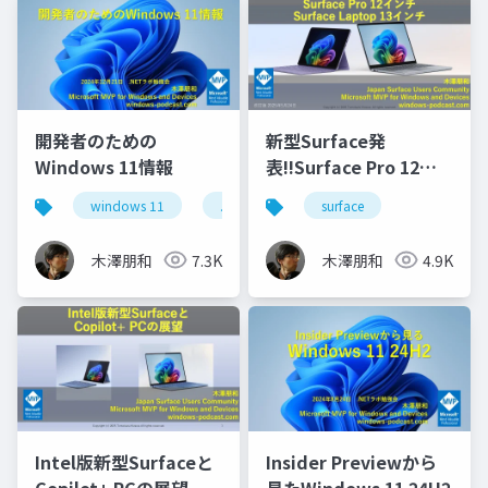
開発者のための
新型Surface発
Windows 11情報
表!!Surface Pro 12イ
ンチとSurface Laptop
windows 11
.netラボ
surface
13インチ
木澤朋和
7.3K
木澤朋和
4.9K
Intel版新型Surfaceと
Insider Previewから
Copilot+ PCの展望
見たWindows 11 24H2