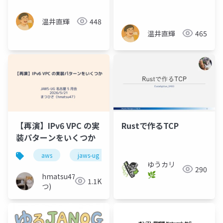
話
温井直輝
448
温井直輝
465
【再演】IPv6 VPC の実
Rustで作るTCP
装パターンをいくつか
aws
jaws-ug
ゆうカリ
290
🌿
hmatsu47(ま
1.1K
つ)