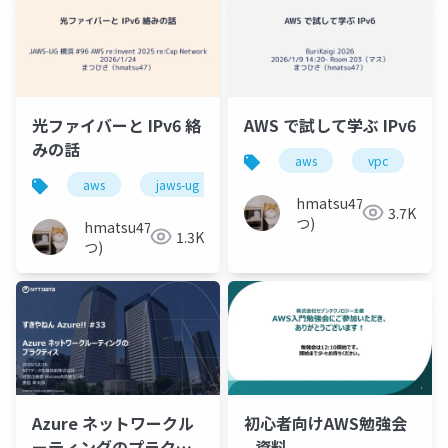
光ファイバーと IPv6 絡
AWS で試して学ぶ IPv6
みの話
aws
vpc
i
aws
jaws-ug
ipv6
hmatsu47(ま
3.7K
つ)
hmatsu47(ま
1.3K
つ)
Azure ネットワークル
初心者向けAWS勉強会
ーティングのプラクテ
_資料