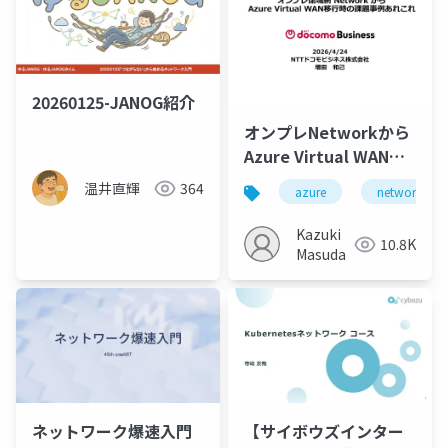
20260125-JANOG紹介
オンプレNetworkから
Azure Virtual WAN移
行時の課題事例あれこ
温井直輝
364
azure
network
れ
Kazuki
10.8K
Masuda
ネットワーク爆速入門
【サイボウズインター