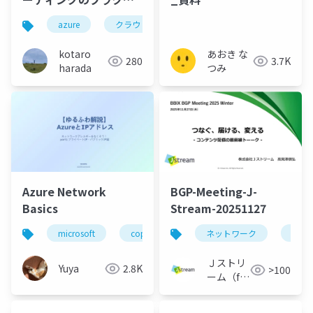
ィス
azure
クラウド
ネットワーク
kotaro
あおき な
280
3.7K
harada
つみ
Azure Network
BGP-Meeting-J-
Basics
Stream-20251127
microsoft
copilot
office agent
ネットワーク
cdn
Ｊストリ
Yuya
2.8K
>100
ーム（for
Engineer）