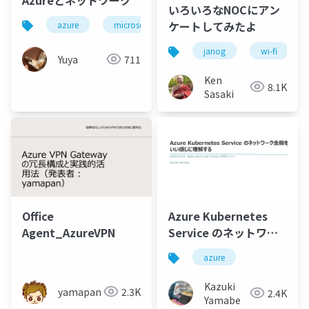
いろいろなNOCにアン
ケートしてみたよ
azure
microsoft
janog
wi-fi
Yuya
711
Ken
8.1K
Sasaki
Office
Azure Kubernetes
Agent_AzureVPN
Service のネットワー
ク全般をいい感じに理
azure
解する
Kazuki
yamapan
2.3K
2.4K
Yamabe