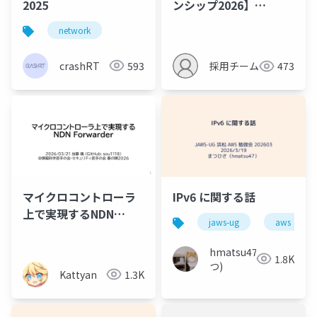
2025
ンシップ2026】
Kubernetesネットワ
network
ークコース 紹介資料
crashRT
593
採用チーム
473
マイクロコントローラ
IPv6 に関する話
上で実現するNDN
jaws-ug
aws
Forwarder
hmatsu47(ま
1.8K
つ)
Kattyan
1.3K