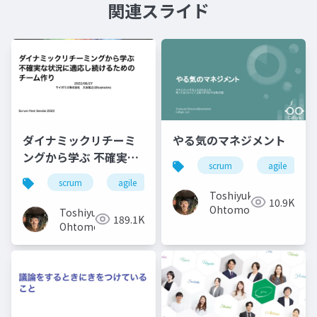
関連スライド
ダイナミックリチーミ
やる気のマネジメント
ングから学ぶ 不確実な
scrum
agile
状況に適応し続けるた
scrum
agile
dynamicreteaming
dynamic 
めの チーム作り
Toshiyuki
10.9K
Ohtomo
Toshiyuki
189.1K
Ohtomo