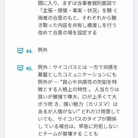
間に入り、まずは当事者個別面談で
「主張・感情・事実・状況」を聴 く
両者の合意のもと、それぞれから聴
き取った内容を共有し橋渡しを行う
改めて合意の場を設定する
例外
44.
例外：サイコパスとは 一方で共感を
45.
基盤としたコミュニケーションにも
例外が … ”良心や共感性の欠如を特
徴とする人格上の特性 。 人当たりは
良いが傲慢で尊大、口が上手くて大
ボラ吹 き、強い魅力（カリスマ）は
あるが人情がない” どれだけ用意して
いても、サイコパスのタイプが関係
し ている場合は、早急に対処しない
とチームが崩壊する ことも