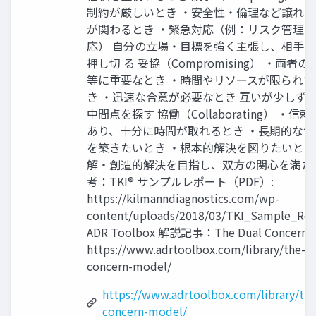
制約が厳しいとき ・安全性・倫理など譲れ
が関わるとき ・緊急対応（例：リスク管理
応） 自分の立場・目標を強く主張し、相手
押し切 る 妥協（Compromising） ・両者
等に重要なとき ・時間やリソースが限られて
き ・迅速な合意が必要なとき 互いが少しず
中間点を探す 協働（Collaborating） ・信
あり、十分に時間が取れるとき ・長期的な協
を築きたいとき ・根本的解決を図りたいとき
解・創造的解決を目指し、双方の関心を満た 
考：TKI® サンプルレポート（PDF）:
https://kilmanndiagnostics.com/wp-
content/uploads/2018/03/TKI_Sample_Rep
ADR Toolbox 解説記事：The Dual Concern 
https://www.adrtoolbox.com/library/the-d
concern-model/
https://www.adrtoolbox.com/library/the
concern-model/