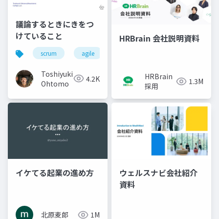
議論するときにきをつ
けていること
HRBrain 会社説明資料
scrum
agile
スクラム
アジャイル
Toshiyuki
HRBrain
4.2K
1.3M
Ohtomo
採用
イケてる起業の進め方
ウェルスナビ会社紹介
資料
北原麦郎
1M