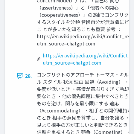
Concern Model））は、「自己の 関心
（assertiveness）」と「他者への関心
（cooperativeness）」の2軸でコンフリク
するスタイルを分類 普段自分が無意識にど
こ とが多いかを知ることも重要 参考 ：
https://en.wikipedia.org/wiki/Conflict_res
utm_source=chatgpt.com
https://en.wikipedia.org/wiki/Conflict_r
utm_source=chatgpt.com
コンフリクトのアプローチ トーマス・キル
28.
ル スタイル 状況 理由 回避（Avoiding） ・
要度が低いとき ・感情が高ぶりすぎて冷却
要なとき ・他の優先課題に集中すべきとき 
ものを避け、関与を最小限にする 適応
（Accommodating） ・相手との関係維持
のとき 相手の意見を尊重し、自分を譲る ・
見より相手の方が正しいと判断できるとき 
信頼を重視するとき 競争（Competing） ・