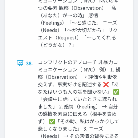
ミュニケーション（ NVC） NVCの４
つの要素 観察（Observation）「私
（あなた）が〜の時」 感情
（Feelings）「〜と感じた」 ニーズ
（Needs）「〜が大切だから」 リク
エスト（Request）「〜してくれる
（どうかな）？」
コンフリクトのアプローチ 非暴力コ
38.
ミュニケーション（ NVC） 例） 1. 観
察（Observation） → 評価や判断を
交えず、事実だけを記述する ❌「あ
なたはいつも人の話を聞かない」 ✅
「会議中に話していたときに遮られ
ました」 2. 感情（Feeling） → 自分
の感情を素直に伝える（相手を責め
ず） ✅「その時、私はがっかりして
悲しくなりました」 3. ニーズ
（Needs） → その感情の背後にある