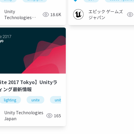
Unity
エピック ゲームズ
18.6K
Technologies
ジャパン
Japan
ite 2017 Tokyo】Unityラ
ィング最新情報
 fest
lighting
ue-rendering
unite
unity
ue-optimize
unity3d
ライティング
Unity Technologies
165
Japan