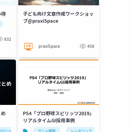
心得
子ども向け文章作成ワークショッ
プ@praxiSpace
ケーション
構成案
言語化
説得力
ライティング
832
praxiSpace
458
とめ
PS4「プロ野球スピリッツ2019」
リアルタイムGI採用事例
2021 online
ue-rendering
ゲーム開発
ue-beginner
レンダリング
ライティング