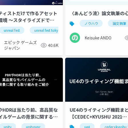
ティストだけで作るアセット
〈あんどう流〉論文執筆の
環境 ～スタイライズドでも
ノウハウ
論文執筆
なライティングに対応するた
ーテリング
unreal fest
ロジカルシンキング
unreal fest tokyo 2025
ビジネススキル
コミュニ
t Tokyo
Keisuke ANDO
エピック ゲームズ
40.6K
ジャパン
RやHDRは当たり前、高品質な
UE4のライティング機能ま
イルゲームの背景に関する取
【CEDEC+KYUSHU 2021
みをご紹介
ONLINE】
unity
unitysync
ue4
cedec+kyushu 