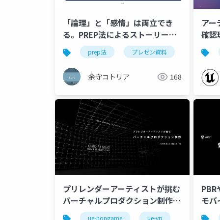
「論理」と「感情」は両立でき
アー
る。PREP法によるストーリーテ
確認
リング実践マニュアル
様々
prep法
プレゼン資料
ストーリ
めに～ | Unreal Fes
2025
余守コトリア
168
プリレンダーアーティストが挑む
PB
バーチャルプロダクション制作
モバ
【Virtual Production Deep
り組
ue-nongame
ue-vp