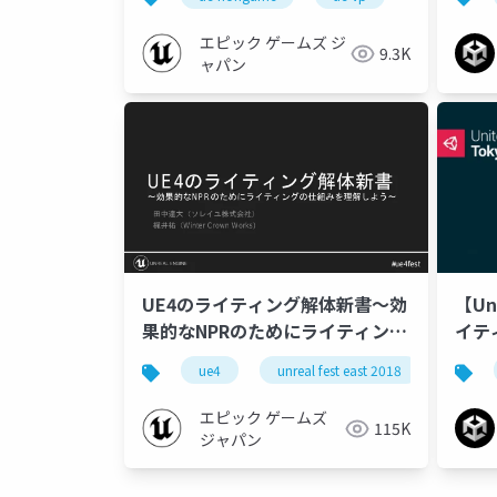
Dive 2023】
エピック ゲームズ ジ
9.3K
ャパン
UE4のライティング解体新書～効
【Un
果的なNPRのためにライティング
イテ
の仕組みを理解しよう～
ue4
unreal fest east 2018
unreal
【UNREAL FEST EAST 2018】
エピック ゲームズ
115K
ジャパン