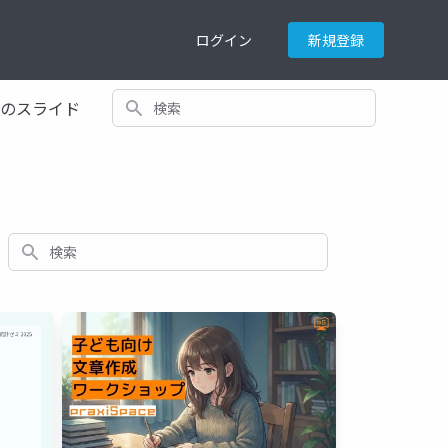
ログイン
新規登録
検索
てのスライド
検索