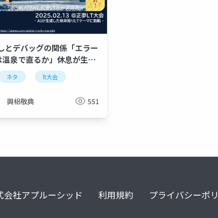
しとデバッグの関係「エラー
0は温泉で直るか」休息が生む
質なコード
ネタ
lt大会
興梠敬典
551
式会社アプルーシッド
利用規約
プライバシーポ