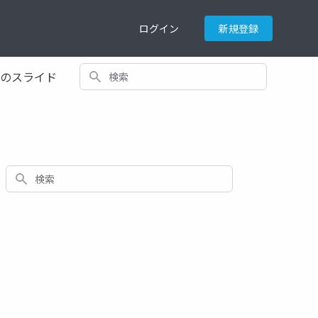
ログイン
新規登録
検索
てのスライド
検索