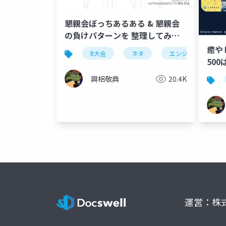
懇親会ぼっちあるある & 懇親会
の負けパターンを 整理してみた
悲しくなった
癒や
lt大会
ネタ
エンジニア
50
高品
興梠敬典
20.4K
運営：株