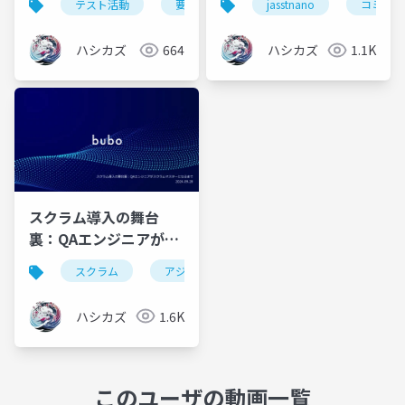
テスト活動
要件定義
品質担保
jasstnano
ユーザー
コミュニ
ハシカズ
664
ハシカズ
1.1K
スクラム導入の舞台
裏：QAエンジニアがス
クラムマスターになる
スクラム
アジャイル
qaエンジニア
ソフ
まで
ハシカズ
1.6K
このユーザの動画一覧