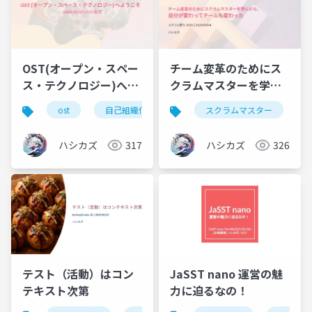
OST(オープン・スペー
チーム変革のためにス
ス・テクノロジー)へよ
クラムマスターを学ん
うこそ
だら、自分が変わって
ost
自己組織化
参加型プロセス
スクラムマスター
イノベー
チームも変わった
ハシカズ
317
ハシカズ
326
テスト（活動）はコン
JaSST nano 運営の魅
テキスト次第
力に迫るなの！