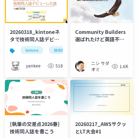
20260318_kintoneネ
Community Builders
タで技術同人誌デビュ
選ばれたけど英語不
ーした話
安？ 同じく新米の私が
kintone
技術同人誌
伝えたいこと
ニシ サダ
yankee
518
1.6K
オミ
[執筆の交差点2026春]
20260217_AWSサクッ
技術同人誌を書こう
とLT大会#1