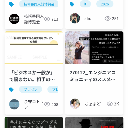
技術書同人誌博覧会
技書博
lt
osc
2026
osc26tk
aw
技術書同人
shu
251
713
誌博覧会
「ビジネスか一般か」
270122_エンジニアコ
で悩まない。相手のエ
ミュニティのススメ
ネルギーを奪わないプ
(Qiita Woman
プレゼン
プレゼンテーション
ビジネススキル
レゼン思考
Summit 基調講演)
余守コトリ
ちょまど
2K
408
ア