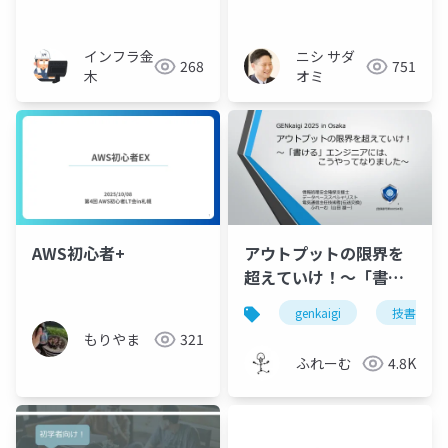
って学んだことと、今
後何やるかについてま
とめてみた
インフラ金
ニシ サダ
268
751
木
オミ
AWS初心者+
アウトプットの限界を
超えていけ！～「書け
る」エンジニアには、
genkaigi
技書博
こうやってなりました
もりやま
321
～
ふれーむ
4.8K