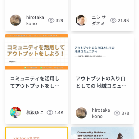
ップ アウトプット！
引き出し他者を巻き込
むための具体的方法論
hirotaka
ニシ サ
329
21.9K
kono
ダオミ
コミュニティを活用し
アウトプットの入り口
てアウトプットをしよ
としての 地域コミュニ
う！
ティ - ワンストップ ア
ウトプット
hirotaka
慕狼ゆに
1.4K
378
kono