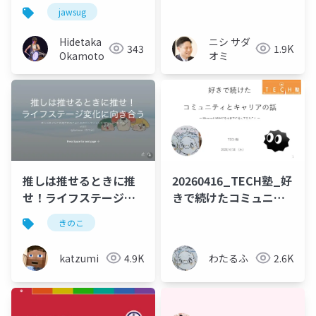
びのサイクルを作る方
らびに行動宣言〜
jawsug
法
Hidetaka
ニシ サダ
343
1.9K
Okamoto
オミ
推しは推せるときに推
20260416_TECH塾_好
せ！ライフステージ変
きで続けたコミュニテ
化に向き合う
ィとキャリアの話
きのこ
katzumi
4.9K
わたるふ
2.6K