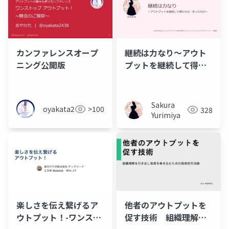
継続は力なり～アウト
カンファレンスオープ
プットを継続して得た
ニング公開版
もの・失ったもの～
Sakura
oyakata2438
>100
328
Yurimiya
楽しさを伝え繋げるア
他者のアウトプットを
ウトプット！-ワンスト
促す技術 組織理解を