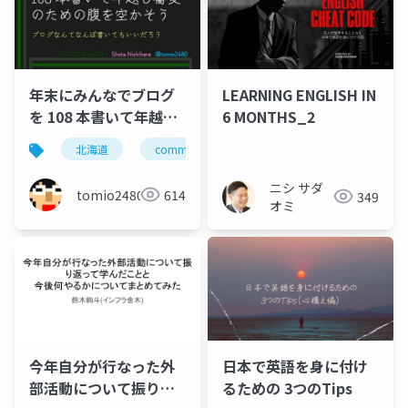
年末にみんなでブログ
LEARNING ENGLISH IN
を 108 本書いて年越し
6 MONTHS_2
蕎麦のための腹を空か
北海道
community
コミュニティ
ブログ
そう
ニシ サダ
tomio2480
614
349
オミ
今年自分が行なった外
日本で英語を身に付け
部活動について振り返
るための 3つのTips