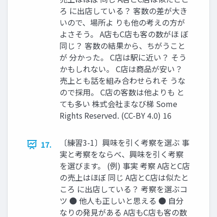
ろ に出店している？ 客数の差が大き
いので、場所よ りも他の考えの方が
よさそう。 A店もC店も客の数がほ ぼ
同じ？ 客数の結果から、ちがうこと
が 分かった。 C店は駅に近い？ そう
かもしれない。 C店は商品が安い？
売上とも話を組み合わせられそ うな
ので採用。 C店の客数は他よりも と
ても多い 株式会社まなび梯 Some
Rights Reserved. (CC-BY 4.0) 16
〔練習3-1〕興味を引く考察を選ぶ 事
17.
実と考察をならべ、興味を引く考察
を選びます。 (例) 事実 考察 A店とC店
の売上はほぼ 同じ A店とC店は似たと
ころ に出店している？ 考察を選ぶコ
ツ ● 他人も正しいと思える ● 自分
なりの発見がある A店もC店も客の数