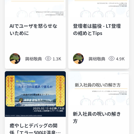
AIでユーザを怒らせな
登壇者は脇役 - LT登壇
いために
の戒めとTips
興梠敬典
1.3K
興梠敬典
4.9K
新入社員の呪いの解き
方
癒やしとデバッグの関
係「エラー500は温泉で