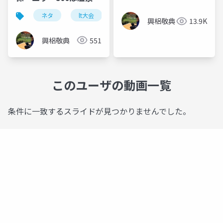
直るか」休息が生む高
ネタ
lt大会
品質なコード
興梠敬典
13.9K
興梠敬典
551
このユーザの動画一覧
条件に一致するスライドが見つかりませんでした。