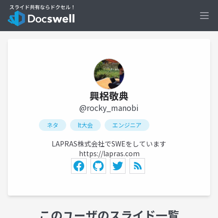
Ope
興梠敬典
@rocky_manobi
ネタ
lt大会
エンジニア
LAPRAS株式会社でSWEをしています
https://lapras.com
このユーザのスライド一覧