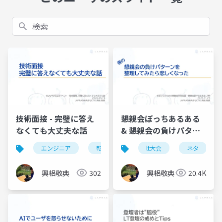
検索
技術面接 - 完璧に答え
懇親会ぼっちあるある
なくても大丈夫な話
& 懇親会の負けパター
ンを 整理してみた悲し
エンジニア
転職
面接
lt大会
ネタ
くなった
興梠敬典
302
興梠敬典
20.4K