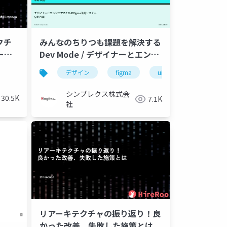
クチ
みんなのちりつも課題を解決する
ーの
Dev Mode / デザイナーとエンジ
ニアのためのFigma活用セミナー
デザイン
figma
uiux
デザインシ
シンプレクス株式会
30.5K
7.1K
社
リアーキテクチャの振り返り！良
かった改善、失敗した施策とは