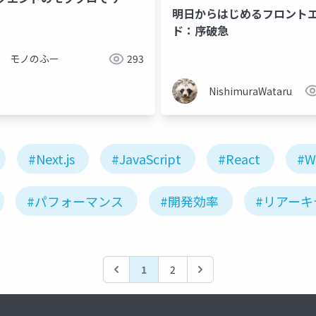
明日からはじめるフロント
ターとして貢献するためにや
ド：序破急
こと
モノのふー
293
NishimuraWataru
#Next.js
#JavaScript
#React
#
#パフォーマンス
#開発効率
#リアーキ
1
2