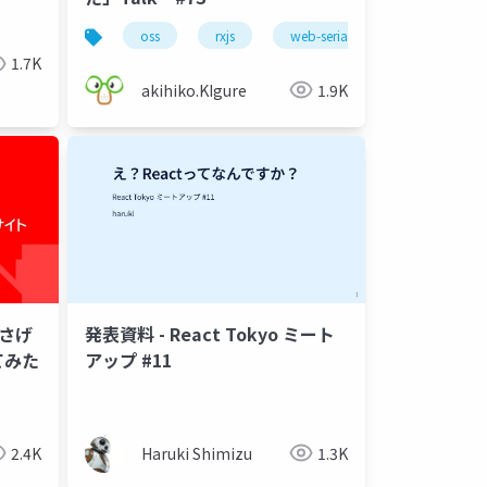
oss
rxjs
web-serial
1.7K
akihiko.KIgure
1.9K
良さげ
発表資料 - React Tokyo ミート
てみた
アップ #11
データサイエンティスト
テックリード
中途採用
キャリ
2.4K
Haruki Shimizu
1.3K