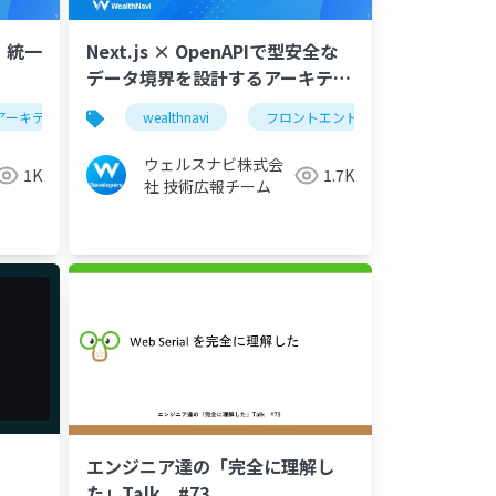
る 統一
Next.js × OpenAPIで型安全な
データ境界を設計するアーキテク
チャ改善
アーキテクチャ
wealthnavi
フロントエンド
tskaigi
ウェルスナビ株式会
1K
1.7K
社 技術広報チーム
エンジニア達の「完全に理解し
た」Talk #73