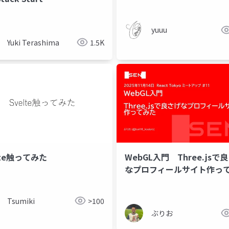
yuuu
Yuki Terashima
1.5K
lte触ってみた
WebGL入門 Three.jsで
なプロフィールサイト作っ
フロントエンド
バックエンド
インフラ
sre
Tsumiki
>100
ぶりお