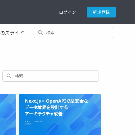
ログイン
新規登録
検索
てのスライド
検索