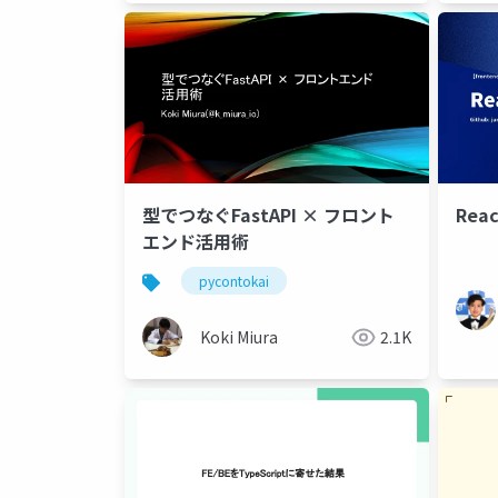
型でつなぐFastAPI × フロント
Reac
エンド活用術
pycontokai
Koki Miura
2.1K