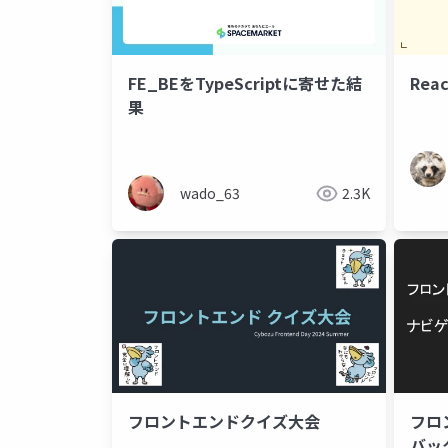
FE_BEをTypeScriptに寄せた結
Rea
果
wado_63
2.3K
フロントエンドクイズ大会
フロ
バッ