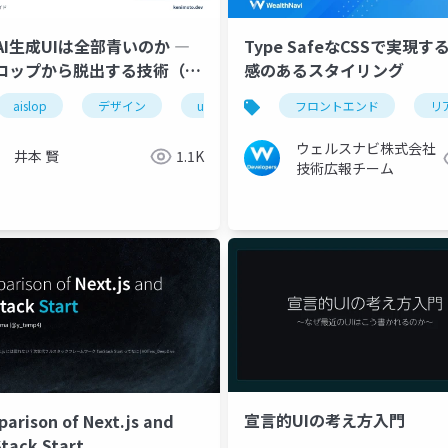
AI生成UIは全部青いのか ―
Type SafeなCSSで実現す
スロップから脱出する技術（入
感のあるスタイリング
aislop
デザイン
ui
フロントエンド
フロントエンド
llm
リ
プロダクト開発
kintone
ウェルスナビ株式会社
井本 賢
1.1K
技術広報チーム
宣言的UIの考え方入門
arison of Next.js and
tack Start