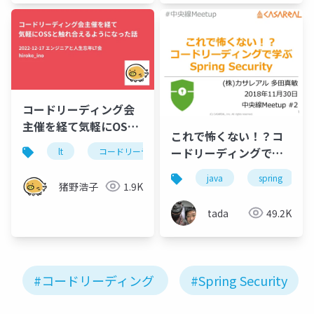
コードリーディング会
主催を経て気軽にOSS
これで怖くない！？コ
と触れ合えるようにな
ードリーディングで学
lt
コードリーディング
oss
った話
ぶSpring Security #中
java
spring
央線Meetup
猪野浩子
1.9K
tada
49.2K
#コードリーディング
#Spring Security