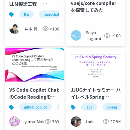
vuejs/core compiler
LLM製造工程 ―
を探索してみた
tokenizer訓練からチ
llm
nanochat
機械学習
生成ai
ャットCLIまで、
Karpathyの8,159行を
井本 賢
>100
読み切る
Seiya
>100
Tagami
VS Code Copilot Chat
JJUGナイトセミナー ハ
のCode Readingをし
イレベルSpring
て面白かったところ3選
Security
github copilot
vscode
java
mcp
spring
yuma(Maki)
789
tada
37.8K