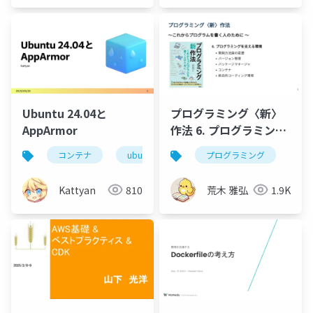
Nemoto)
Ubuntu 24.04と
プログラミング〈新〉
AppArmor
作法 6. プログラミング
を支える環境
コンテナ
ubuntu
apparmor
プログラミング
linux
Kattyan
810
荒木 雅弘
1.9K