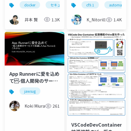
れ、誰でも抜き出せる
テナ基盤 kubectlな
docker
セキュリティ
devsecops
buildkit
cf9.1
automation
― Dockerセキュリティ
しで始める おうちコン
12枚
テナ入門編
井本 賢
1.3K
K_Nitori0221
1.4K
App Runnerに愛を込め
て -個人開発のサービ
スで活躍したApp
jawsug
Runnerとこれから-
Koki Miura
261
VSCodeDevContainer