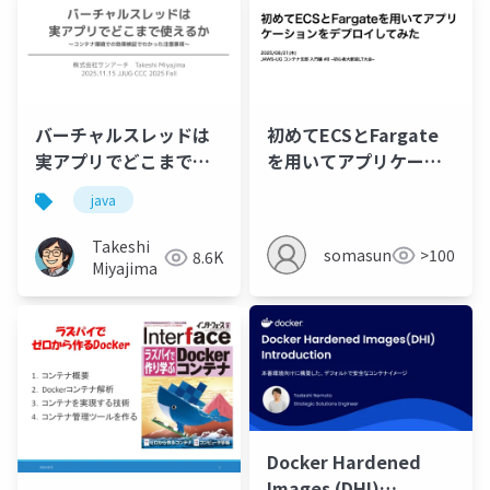
バーチャルスレッドは
初めてECSとFargate
実アプリでどこまで使
を用いてアプリケーシ
えるか
ョンをデプロイしてみ
java
た
Takeshi
somasun
>100
8.6K
Miyajima
Docker Hardened
Images (DHI)