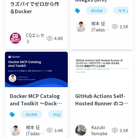
ラズパイでゼロから作
Introduction 〜本番環
るDocker
docker
セキュリテ
境向けに構築した、デ
フォルトで安全なコン
根本 征
3.3K
テナイメージ〜
(Tadashi
CQエレセ
Nemoto)
4.8K
ミ
Docker MCP Catalog
GitHub Actions Self-
and Toolkit 〜Docker
Hosted Runner のコン
コンテナで実現する、
テナイメージをアップ
docker
mcp
claude
cursor
簡単・安全な MCP サー
デートしなかったため
バーの管理〜
にCI/CD 基盤がダウン
根本 征
Kazuki
3.4K
3.5K
したお話
(Tadashi
Yamabe