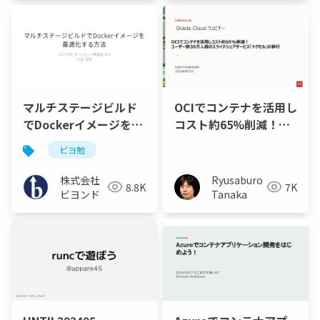
マルチステージビルド
OCIでコンテナを活用し
でDockerイメージを最
コスト約65%削減！ユ
適化する方法
ーザー数30万人超のス
ビヨ勉
ライドシェアサービス
「ドクセル」の移行
株式会社
Ryusaburo
8.8K
7K
ビヨンド
Tanaka