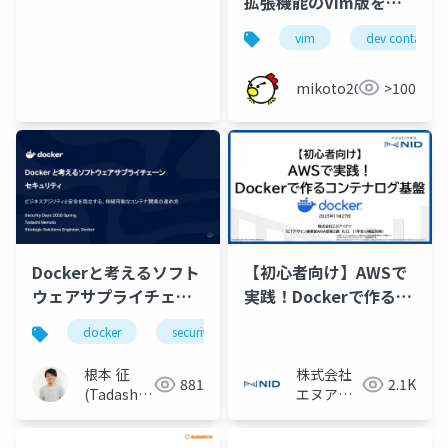
拡張機能のVim版を作
った
vim
dev container
mikoto2000
>100
Dockerと考えるソフト
【初心者向け】AWSで
ウェアサプライチェー
実践！Dockerで作るコ
ンセキュリティ 〜ビジ
ンテナログ基盤
docker
security
sbom
コンテナ
ネスアジリティと安全
を両立する、持続可能
根本 征
株式会社
881
2.1K
なコンテナ開発の進め
(Tadashi
エヌアイ
方〜
Nemoto)
デイ