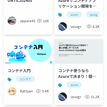
UNTIL202405
Azureでコンテナアプ
リケーション開発をは
じめよう！
azure
jazug
appare45
108
ussvgr
6.3K
コンテナ入門
コンテナ使うなら
Azureで決まり！個人
コンテナ
的推しサービスの
azure
Azure Container
Kattyan
5.4K
Appsを語る_
ussvgr
31.2K