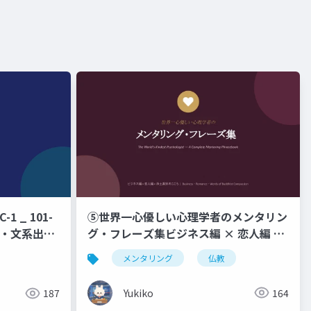
⑤世界一心優しい心理学者のメンタリン
1 _ 101-
グ・フレーズ集ビジネス編 × 恋人編 ×
験・文系出身
浄土真宗のこころ _ Business ・
 日間集中研
メンタリング
仏教
Romance ・ Words of Buddhist
、なぜそう動
Compassion
Yukiko
164
187