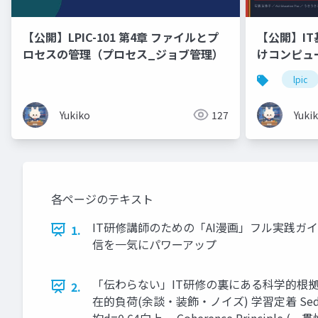
【公開】LPIC-101 第4章 ファイルとプ
【公開】IT
ロセスの管理（プロセス_ジョブ管理）
けコンピュ
ドウェア・
lpic
Linux「
🐰 ラー
Yukiko
127
Yuki
ます！
各ページのテキスト
IT研修講師のための「AI漫画」フル実践ガイド 
1.
信を一気にパワーアップ
「伝わらない」IT研修の裏にある科学的根拠
2.
在的負荷(余談・装飾・ノイズ) 学習定着 Sed
均d=0.64向上。 Coherence Princip