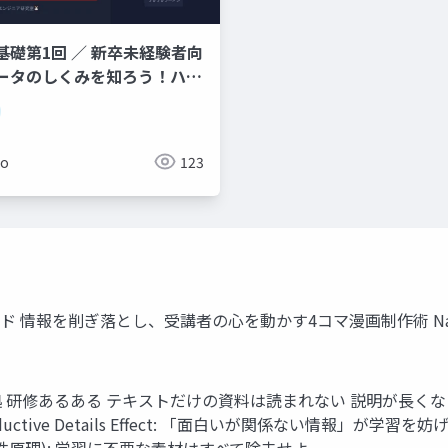
基礎第1回 ／ 新卒未経験者向
ータのしくみを知ろう！ハー
ソフトウェア・OS・
難しそう」と思わなくて大丈夫
メン店に例えてやさしく解説し
ko
123
情報を削ぎ落とし、受講者の心を動かす4コマ漫画制作術 Nano-ban
 研修あるある テキストだけの資料は読まれない 説明が長くな
uctive Details Effect: 「面白いが関係ない情報」
le (一貫性原理): 学習に不要な素材はすべて除去せよ。