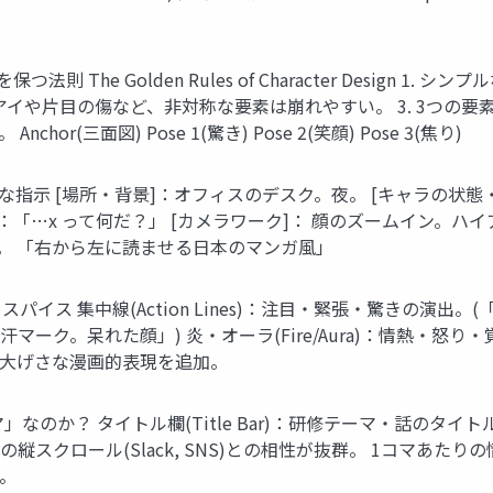
貫性を保つ法則 The Golden Rules of Character Desi
アイや片目の傷など、非対称な要素は崩れやすい。 3. 3つの要素
r(三面図) Pose 1(驚き) Pose 2(笑顔) Pose 3(焦り)
の的確な指示 [場所・背景]：オフィスのデスク。夜。 [キャラの
し：「…x って何だ？」 [カメラワーク]： 顔のズームイン。ハイ
景。 「右から左に読ませる日本のマンガ風」
ス 集中線(Action Lines)：注目・緊張・驚きの演出。(「
汗マーク。呆れた顔」) 炎・オーラ(Fire/Aura)：情熱・怒
など、大げさな漫画的表現を追加。
？ タイトル欄(Title Bar)：研修テーマ・話のタイトルを明記 縦
s スマホの縦スクロール(Slack, SNS)との相性が抜群。 1コマあたり
い。