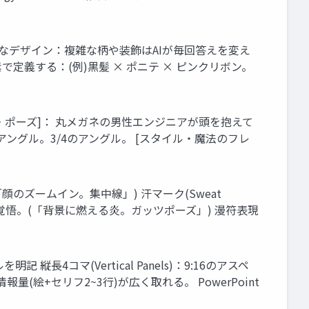
gn 1. シンプルなデザイン：複雑な柄や装飾はAIが毎回答えを変え
で定義する：(例)黒髪 × ポニテ × ピンクリボン。
状態・ポーズ]： 丸メガネの男性エンジニアが頭を抱えて
アングル。3/4のアングル。 [スタイル・魔法のフレ
顔のズームイン。集中線」) 汗マーク(Sweat
り・覚悟。(「背景に燃える炎。ガッツポーズ」) 漫符表現
長4コマ(Vertical Panels)：9:16のアスペ
の情報量(絵+セリフ2~3行)が広く取れる。 PowerPoint