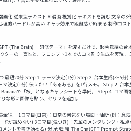
化 従来型テキスト AI漫画 視覚化 テキストを読む 文章の3
心理的ハードルが高い キャラ効果で距離感が縮まる 制作コスト 
 (The Brain) 「研修テーマ」を渡すだけで、起承転結の台本を30秒で生成
ラクターの一貫性と、プロンプト1本でのコマ割り生成を実現。 3. Eas
。
Step 1: テーマ決定(1分) Step 2: 台本生成(3~5分) St
ep 1: テーマ決定(1分) 伝えたい「あるある」を1行メモ。 Step 2
Easy Bananaで「核」となるキャラシートを準備。 Step 4: コ
) 縦長なひな形に画像を貼り、セリフを追加。
rk：IT研修用「黄金律」 1コマ目(日常)：日常の何気ない場面・油断 (
ードが読めない) 3コマ目(気づき)：先輩のメンタリング・視点
トを書き始める) 起 承 転 結 The ChatGPT Prompt S