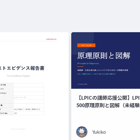
【LPICの講師応援公開】LPIC-
500原理原則と図解（未経
の新人エンジニアのための 7
修）コマンド暗記ではなく
くのかを図で理解する編
Yukiko