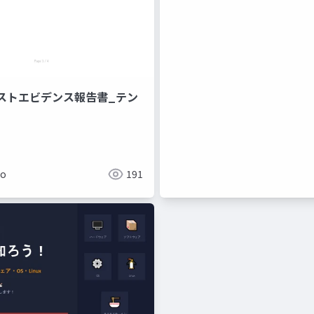
ストエビデンス報告書_テン
ko
191