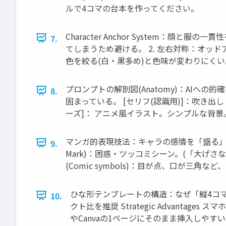
ルで4コマの台本を作ってください。
Character Anchor System：顔と服の一
7.
てしまうため避ける。 2. 左右対称：オッド
色を絞る(白・黒多め)と色味が変わりにくい。 Ancho
プロンプトの解剖図(Anatomy)：AIへ
8.
固まっている。 [セリフ(認識用)]：吹き出
ーズ]： アニメ風イラスト。シンプルな背
マンガ的表現技法：キャラの感情を「盛る」スパイ
9.
Mark)：困惑・ツッコミシーン。(「大げさな
(Comic symbols)：目が点、口が三角
ひな形テンプレートの構造：なぜ「縦4コマ」なのか
10.
クト比を推奨 Strategic Advantage
やCanvaの1ページにそのまま挿入しやす