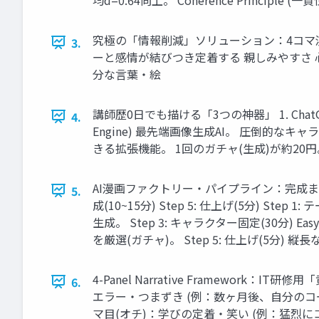
究極の「情報削減」ソリューション：4コマ漫画
3.
ーと感情が結びつき定着する 親しみやすさ 
分な言葉・絵
講師歴0日でも描ける「3つの神器」 1. ChatGPT
4.
Engine) 最先端画像生成AI。 圧倒的なキャ
きる拡張機能。 1回のガチャ(生成)が約20円
AI漫画ファクトリー・パイプライン：完成まで最短20分 
5.
成(10~15分) Step 5: 仕上げ(5分) St
生成。 Step 3: キャラクター固定(30分) 
を厳選(ガチャ)。 Step 5: 仕上げ(5分
4-Panel Narrative Framewo
6.
エラー・つまずき (例：数ヶ月後、自分のコ
マ目(オチ)：学びの定着・笑い (例：猛烈にコメン