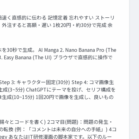
倍速く直感的に伝わる 記憶定着 忘れやすい ストーリ
外注すると高額・遅い 1枚20円・約30分で完成 余
。 AI Manga 2. Nano Banana Pro (The
y Banana (The UI) ブラウザで直感的に操作で
ep 3: キャラクター固定(30分) Step 4: コマ画像生
: 台本生成(3~5分) ChatGPTにテーマを投げ、セリフ構成を
マ画像生成(10~15分) 1回20円で画像を生成し、良いもの
例：意気揚々とコードを書く) 2コマ目(問題)：問題の発生・
の転換 (例：「コメントは未来の自分への手紙」) 4コ
trategy あなたはIT研修漫画の脚本家です。以下のルー