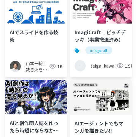
AIでスライドを作る技
ImagiCraft｜ピッチデ
術
ッキ（事業撤退済み）
imagicraft
山本一将｜
taiga_kawai_1028
1.9K
1K
焚き火を愛
するエンジ
ニア
AIと創作同人誌を作っ
AIエージェントでもマ
たら時短にならなかっ
ンガを描きたい!!