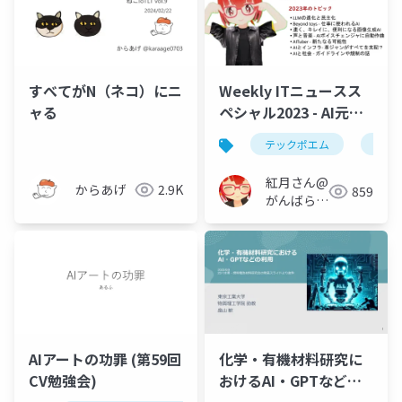
すべてがN（ネコ）にニ
Weekly ITニュースス
ャる
ペシャル2023 - AI元年
を全部振り返る！
テックポエム
vr
紅月さん@
からあげ
2.9K
859
がんばらな
い
AIアートの功罪 (第59回
化学・有機材料研究に
CV勉強会)
おけるAI・GPTなどの
利用