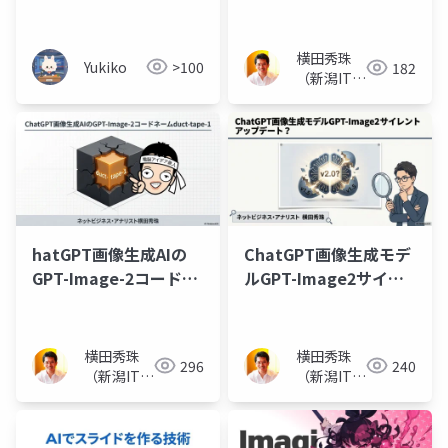
漫画･チラシ修正も
横田秀珠
Yukiko
>100
182
（新潟ITコ
ンサルタン
ト）
hatGPT画像生成AIの
ChatGPT画像生成モデ
GPT-Image-2コードネ
ルGPT-Image2サイレ
ームduct-tape-1
ントアップデート？
横田秀珠
横田秀珠
296
240
（新潟ITコ
（新潟ITコ
ンサルタン
ンサルタン
ト）
ト）