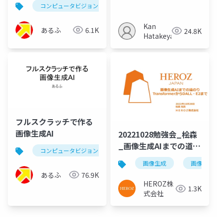
コンピュータビジョン
拡散モデル
aiアート
Kan
あるふ
6.1K
24.8K
Hatakeyama
フルスクラッチで作る
画像生成AI
20221028勉強会_桧森
_画像生成AIまでの道の
コンピュータビジョン
text-to-image
imagen
り
画像生成
画像チー
あるふ
76.9K
HEROZ株
1.3K
式会社