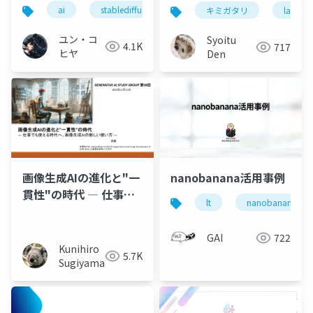
た話
ai
stablediffusion
notebooklm
llm
キミガタリ
langfus
ユン・コ
Syoitu
4.1K
717
ヒヤ
Den
画像生成AIの進化と"一
nanobanana活用事例
貫性"の時代 ― 仕事で
lt
nanobanana
も使える時代へ、画像
生成AIの新しい使い方
GAI
722
― 【産総研
Kunihiro
5.7K
AITeC「Generative AI
Sugiyama
Study Group第58
回」】