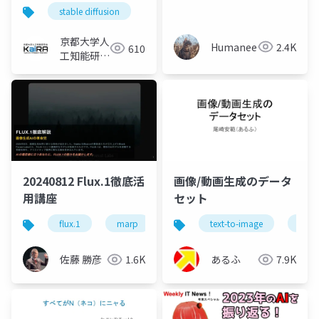
stable diffusion
京都大学人
Humaneer
2.4K
610
工知能研究
会KaiRA
20240812 Flux.1徹底活
画像/動画生成のデータ
用講座
セット
flux.1
marp
生成ai
text-to-image
ai
生成a
佐藤 勝彦
1.6K
あるふ
7.9K