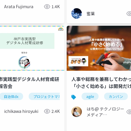
Arata Fujimura
1.4K
蜜葉
市実践型デジタル人材育成研
人事や総務を兼務してわか
報告会
「小さく始める」は開発だ
ないということ
自治体dx
プロジェクトマネジメント
agile
マインドチェンジ
カンバン
はち@ テクノロジー
ichikawa hiroyuki
2.4K
メディア
「Newbee」