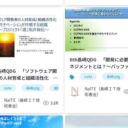
6th長崎QDG 「開発に必
ネジメントとは？～バッフ
h長崎QDG 「ソフトウェア開
に着目したCCPM～」
roduct owner
product manager
naite
長崎qdg
の人材育成と組織活性化 ～
ベーションが共鳴する組織
naite
長崎qdg
組織活性化
モチベーション
NaITE（長崎ＩＴ技
ロジェクト道免許皆伝」」
術者会）
NaITE（長崎ＩＴ技
3.8K
術者会）