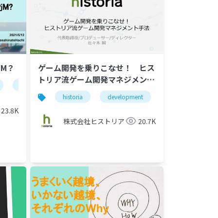
jM？
ゲーム開発を乗りこなせ！ ヒス
トリア流ゲーム開発マネジメント
project management
プロダクトマネジメント
product 
手法
historia
development
management
23.8K
株式会社ヒストリア
20.7K