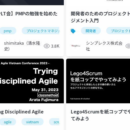
分LT会】PMPの勉強を始めた
開発者のためのプロジェク
ジメント入門
pmp
プロジェクトマネジメント
勉強
開発者
アジャイル
プロジェク
shimitaka（清水隆
シンプレクス株式会
3.8K
史）
社
ng Disciplined Agile
Lego4Scrumを紙コップで
てみよう
nagement
agile
vietnam
skyway
scrum
remote-controlled
disciplined agile