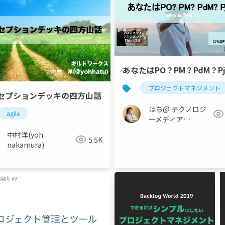
あなたはPO？PM？PdM？P
プロジェクトマネジメント
セプションデッキの四方山話
はち@ テクノロジ
agile
ーメディア
「Newbee」
中村洋(yoh
5.5K
nakamura)