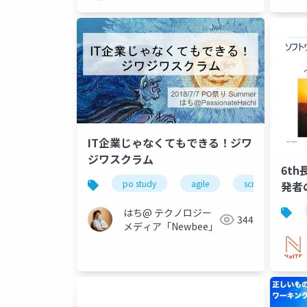
IT企業じゃなくてもできる！ジワ
ジワスクラム
6t
po study
agile
scrum
p
発者
モチ
はち@ テクノロジー
「プ
344
メディア「Newbee」