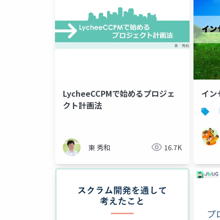
LycheeCCPMで始めるプロジェ
イン
クト計画法
東 秀和
16.7K