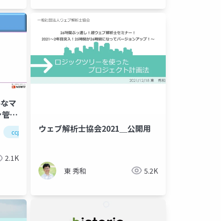
要なマ
ァ管理
ウェブ解析士協会2021＿公開用
ccpm
2.1K
東 秀和
5.2K