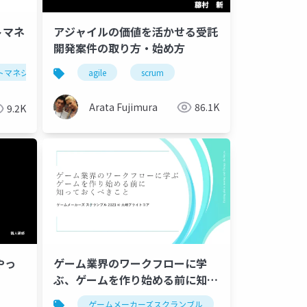
トマネ
アジャイルの価値を活かせる受託
開発案件の取り方・始め方
トマネジメント
スクラム
agile
scrum
Arata Fujimura
86.1K
9.2K
やっ
ゲーム業界のワークフローに学
ぶ、ゲームを作り始める前に知っ
ておくべきこと
ゲームメーカーズスクランブル
ゲーム制作