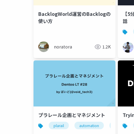
BacklogWorld運営のBacklogの
【5
使い方
話
noratora
1.2K
プラレール企画とマネジメント
Tryi
plarail
automation
project ma