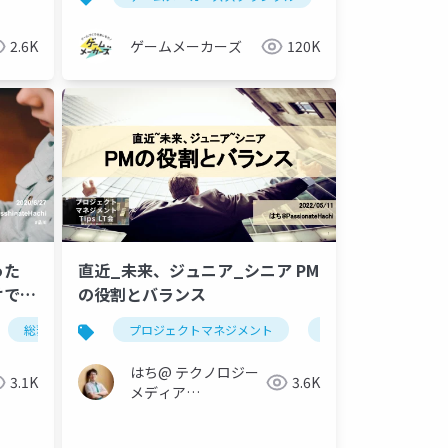
2.6K
ゲームメーカーズ
120K
った
直近_未来、ジュニア_シニア PM
けでは
の役割とバランス
総務
人事
プロジェクトマネジメント
scrum
scrum fest osaka
プロダクトマネジメン
はち@ テクノロジー
3.1K
3.6K
メディア
「Newbee」