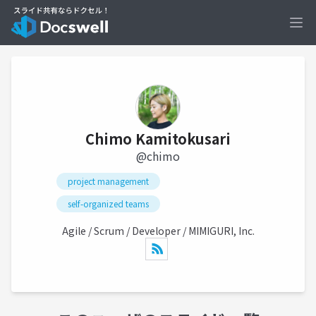
Ope
Chimo Kamitokusari
@chimo
project management
self-organized teams
Agile / Scrum / Developer / MIMIGURI, Inc.