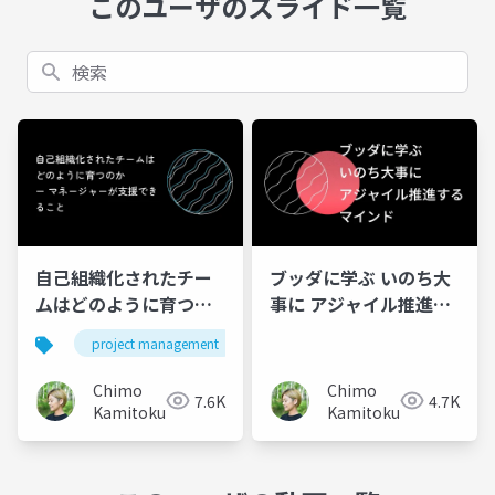
このユーザのスライド一覧
検索
自己組織化されたチー
ブッダに学ぶ いのち大
ムはどのように育つの
事に アジャイル推進す
か ー マネージャーが支
るマインド（公開用）
project management
self-organized teams
援できること
Chimo
Chimo
7.6K
4.7K
Kamitokusari
Kamitokusari