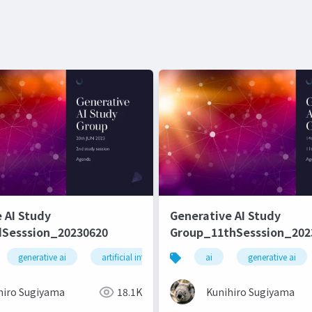
 AI Study
Generative AI Study
Sesssion_20230620
Group_11thSesssion_202
generative ai
artificial intelligence
ai
machine learning
generative ai
hiro Sugiyama
18.1K
Kunihiro Sugiyama