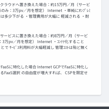
にクラウドへ置き換えた場合：約15万円／月（サービ
3万pv／月を想定） Internet ・単純にｵﾝﾌﾟﾚﾐ
で 費用は多少下がる ・管理費用が大幅に 軽減される ・耐
ナサービスに置き換えた場合：約8万円／月（サービ
pv／月を想定） Internet ・ｺﾝﾃﾅ化すること
することで ｻｰﾋﾞｽ利用料が大幅軽減し 管理ｺｽﾄは殆ど無く
に特化した場合 Internet GCPでFaaSに特化し
異なるFaaS選択 の自由度が増大すれば、 CSPを限定せ