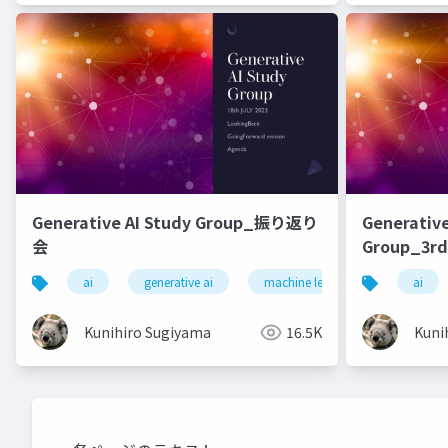
Generative AI Study Group_振り返り
Generative
会
Group_3rd
ai
generative ai
machine learning
deep l
ai
Kunihiro Sugiyama
16.5K
Kuni