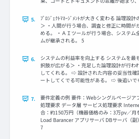
果、コードとドキュメントの乖離が始まり、
ﾌﾟﾛｼﾞｪｸﾄﾏﾈｰｼﾞﾒﾝﾄが大きく変わる
5.
＞ ・人間が行う場合、調査と修正に時間が
める。 ・ＡＩツールが行う場合、システム
ムが継承される。 5
システムの利益率を向上する システムを最
6.
択肢が広がる＞ ・充足した論理設計が行わ
してくれる。 ⇨ 設計された内容の妥当性
ートしてくでる可能性がある。 ⇨ 後追いで
要件定義の例 要件：Webシングルページアプ
7.
処理要求 データ層 サービス処理要求 Intern
合：約150万円（機器価格のみ：3万pv／月を想定） 
Load Barancer アプリサーバ DB
7