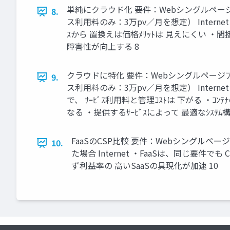
単純にクラウド化 要件：Webシングルペ
8.
ス利用料のみ：3万pv／月を想定） Intern
ｽから 置換えは価格ﾒﾘｯﾄは 見えにくい ・間
障害性が向上する 8
クラウドに特化 要件：Webシングルペー
9.
ス利用料のみ：3万pv／月を想定） Interne
で、 ｻｰﾋﾞｽ利用料と管理ｺｽﾄは 下がる ・ｺﾝ
なる ・提供するｻｰﾋﾞｽによって 最適なｼｽﾃﾑ
FaaSのCSP比較 要件：Webシングルページ
10.
た場合 Internet ・FaaSは、同じ要件
ず利益率の 高いSaaSの具現化が加速 10