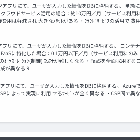
ージアプリにて、ユーザが入力した情報をDBに格納する。 単純
et クラウドサービス活用の場合：約10万円／月（サービス利用料のみ：
接費用は軽減され 大きなﾒﾘｯﾄがある ・ｸﾗｳﾄﾞｻｰﾋﾞｽの活用
ジアプリにて、ユーザが入力した情報をDBに格納する。 コンテ
t FaaSに特化した場合：0.1万円以下／月（サービス利用料のみ：3万
ﾃﾅのｵｰｹｽﾄﾚｰｼｮﾝ(制御) 設計が難しくなる ・FaaSを全面採用
構成が異なる 9
アプリにて、ユーザが入力した情報をDBに格納する。 AzureでFaaS
でも CSPによって実現に利用 するｻｰﾋﾞｽが全く異なる ・CSP間で