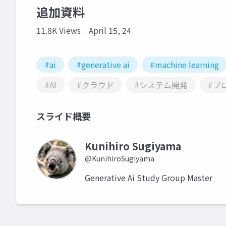
追加資料
11.8K Views
April 15, 24
#ai
#generative ai
#machine learning
#AI
#クラウド
#システム開発
#プ
スライド概要
Kunihiro Sugiyama
@KunihiroSugiyama
Generative Ai Study Group Master