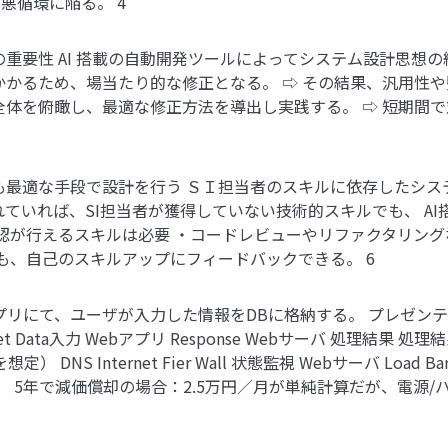
悪循環に陥る。 4
 論理設計の重要性 AI 搭載の自動開発ツールによってシステム設計
かかるため、場当たり的な修正となる。 ⇨ その結果、汎用性
全体を俯瞰し、最適な修正方法を導出し実践する。 ⇨ 短期間
も最適な手段で設計を行う ＳＩ担当者のスキルに依存したシス
れていれば、SI担当者が獲得していない技術的スキルでも、 A
確認が行えるスキルは必要 ・コードレビューやリファクタリン
も、自己のスキルアップにフィードバックできる。 6
リにて、ユーザが入力した情報をDBに格納する。 プレゼンテーシ
et Data入力 Webアプリ Response Webサーバ 処理結果
DNS Internet Fier Wall 状態監視 Webサーバ Load 
サーバ（副） 5年で減価償却の場合：2.5万円／月が単純計算だが、