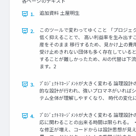
各ページのテキスト
追加資料 土屋明生
1.
このツールで変わってゆくこと 「プロジェ
2.
低く抑えることで、 高い利益率を生み出す
産をそのまま 移行するため、見かけ上の費
受け止めきれない団体も多く存在していると
することが難しかったため、AIの代替は下
ます。2
ﾌﾟﾛｼﾞｪｸﾄﾏﾈｰｼﾞﾒﾝﾄが大きく変わ
3.
的な設計が行われ、強いプロマネがいればシ
テム全体が理解しやすくなり、 時代の変化
ﾌﾟﾛｼﾞｪｸﾄﾏﾈｰｼﾞﾒﾝﾄが大きく変わる
4.
応に関わることの出来る時間は限られる。 
な修正が増え、コードからは設計思想が見え