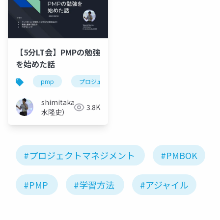
【5分LT会】PMPの勉強
を始めた話
pmp
プロジェクトマネジメント
勉強
ア
shimitaka（清
3.8K
水隆史）
#プロジェクトマネジメント
#PMBOK
#PMP
#学習方法
#アジャイル