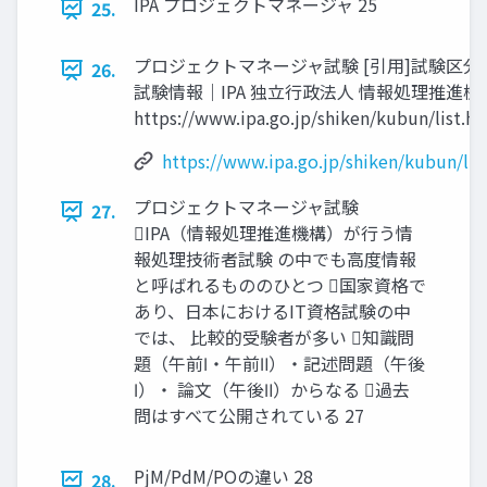
IPA プロジェクトマネージャ 25
25.
プロジェクトマネージャ試験 [引用]試験区分
26.
試験情報｜IPA 独立行政法人 情報処理推進機
https://www.ipa.go.jp/shiken/kubun/list.ht
https://www.ipa.go.jp/shiken/kubun/lis
プロジェクトマネージャ試験
27.
IPA（情報処理推進機構）が行う情
報処理技術者試験 の中でも高度情報
と呼ばれるもののひとつ 国家資格で
あり、日本におけるIT資格試験の中
では、 比較的受験者が多い 知識問
題（午前Ⅰ・午前Ⅱ）・記述問題（午後
Ⅰ）・ 論文（午後Ⅱ）からなる 過去
問はすべて公開されている 27
PjM/PdM/POの違い 28
28.