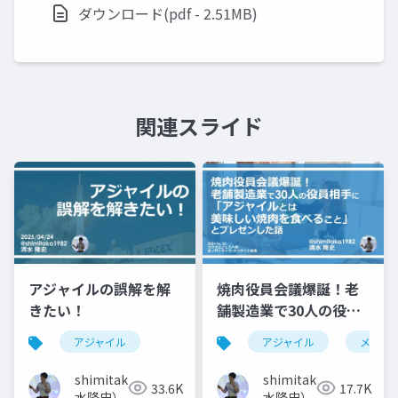
ダウンロード(pdf - 2.51MB)
関連スライド
アジャイルの誤解を解
焼肉役員会議爆誕！老
きたい！
舗製造業で30人の役員
相手に「アジャイルと
アジャイル
アジャイル
メタフ
は美味しい焼肉を食べ
ること」とプレゼンし
shimitaka（清
shimitaka（清
33.6K
17.7K
た話
水隆史）
水隆史）