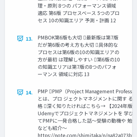
理・原則 8つの パフォーマンス領域
適応 第6版 プロセスベース 5つのプロ
セス 10の知識エリア 予測・計画 12
PMBOK第6版も大切 最新版は第7版
13.
だが第6版の考え方も大切 具体的な
プロセスは第6版の10の知識エリアの
方が最初 は理解しやすい 第6版の10
の知識エリアは第7版の8つのパフォ
ーマンス 領域に対応 13
PMP PMP（Project Management Professi
14.
とは、プロ ジェクトマネジメントに関す る
格 深く知りたければこちら→ 【2024年版
Udemyでプロジェクトマネジメントを 学び
てPMPに一発合格した話～受験の動機や 勉
なども紹介～
https://note.com/shimitaka/n/na82a073bf0