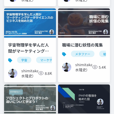
宇宙物理学を学んだ人
職場に潜む妖怪の蒐集
間がマーケティングサ
メタファー
組織課
イエンスのビジネスを
宇宙
マーケティング
データサイエンス
始めた話
shimitaka（清
5.4K
水隆史）
shimitaka（清
8.8K
水隆史）