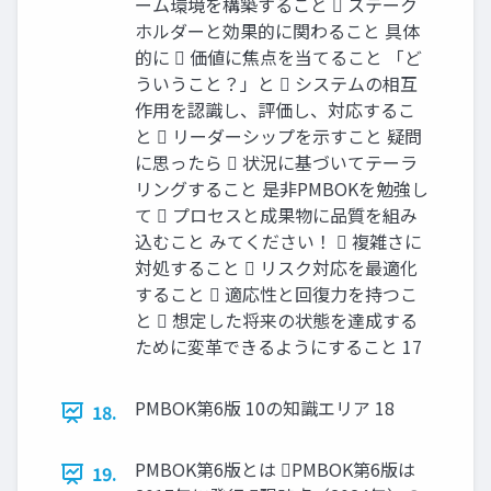
ーム環境を構築すること  ステーク
ホルダーと効果的に関わること 具体
的に  価値に焦点を当てること 「ど
ういうこと？」と  システムの相互
作用を認識し、評価し、対応するこ
と  リーダーシップを示すこと 疑問
に思ったら  状況に基づいてテーラ
リングすること 是非PMBOKを勉強し
て  プロセスと成果物に品質を組み
込むこと みてください！  複雑さに
対処すること  リスク対応を最適化
すること  適応性と回復力を持つこ
と  想定した将来の状態を達成する
ために変革できるようにすること 17
PMBOK第6版 10の知識エリア 18
18.
PMBOK第6版とは PMBOK第6版は
19.