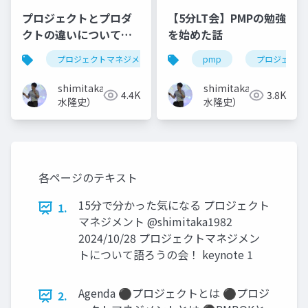
プロジェクトとプロダ
【5分LT会】PMPの勉強
クトの違いについて学
を始めた話
ぼう！
プロジェクトマネジメント
プロジェクトマネージャ
pmp
プロジェクト
shimitaka（清
shimitaka（清
4.4K
3.8K
水隆史）
水隆史）
各ページのテキスト
15分で分かった気になる プロジェクト
1.
マネジメント @shimitaka1982
2024/10/28 プロジェクトマネジメン
トについて語ろうの会！ keynote 1
Agenda ⚫プロジェクトとは ⚫プロジ
2.