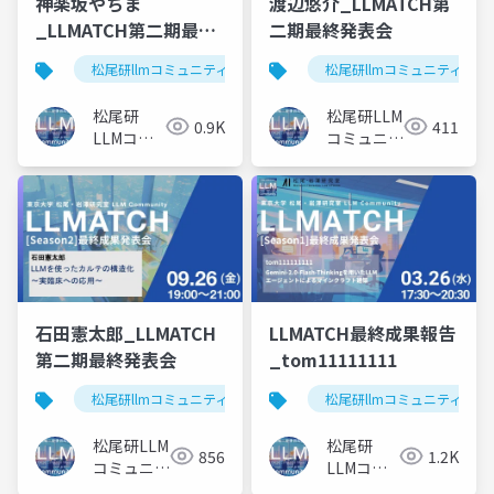
神楽坂やちま
渡辺悠介_LLMATCH第
_LLMATCH第二期最終
二期最終発表会
発表会
松尾研llmコミュニティ
llmatch
松尾研llmコミュニティ
松尾研
松尾研LLM
0.9K
411
LLMコミ
コミュニテ
ュニティ
ィ
石田憲太郎_LLMATCH
LLMATCH最終成果報告
第二期最終発表会
_tom11111111
松尾研llmコミュニティ
llmatch
松尾研llmコミュニティ
医療
松尾研LLM
松尾研
856
1.2K
コミュニテ
LLMコミ
ィ
ュニティ