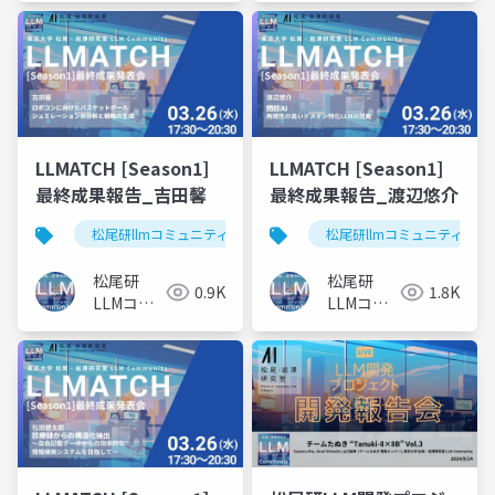
LLMATCH [Season1]
LLMATCH [Season1]
最終成果報告_吉田馨
最終成果報告_渡辺悠介
松尾研llmコミュニティ
llmatch
松尾研llmコミュニティ
ロボット
松尾研
松尾研
0.9K
1.8K
LLMコミ
LLMコミ
ュニティ
ュニティ