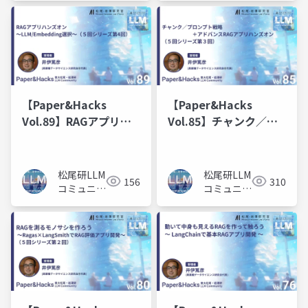
【Paper&Hacks
【Paper&Hacks
Vol.89】RAGアプリハ
Vol.85】チャンク／プ
ンズオン～
ロンプト戦略＋アドバ
LLM/Embedding選択
ンスRAGアプリハンズ
～
オン
松尾研LLM
松尾研LLM
156
310
コミュニテ
コミュニテ
ィ
ィ