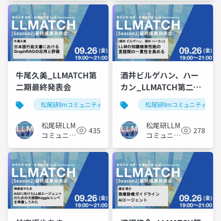
牛尾久美_LLMATCH第
酒井ビルゲハン、ハー
二期最終発表会
カン_LLMATCH第二期
最終発表会
松尾研llmコミュニティ
llmatch
松尾研llmコミュニティ
松尾研LLM
松尾研LLM
435
278
コミュニテ
コミュニテ
ィ
ィ