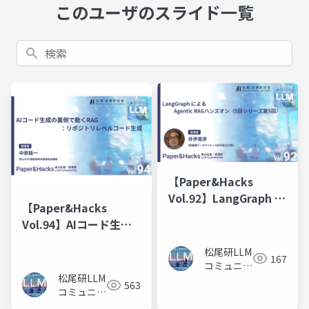
このユーザのスライド一覧
検索
【Paper&Hacks
Vol.92】LangGraph に
【Paper&Hacks
よる Agentic RAGハン
Vol.94】AIコード生成
ズオン
の裏側で動くRAG：リ
松尾研LLM
ポジトリレベルコード
167
コミュニテ
生成
松尾研LLM
ィ
563
コミュニテ
ィ