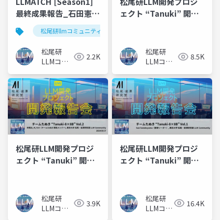
LLMATCH [Season1]
松尾研LLM開発プロジ
最終成果報告_石田憲太
ェクト “Tanuki” 開発
郎
報告会 Vol.3
松尾研llmコミュニティ
llmatch
医療
松尾研
松尾研
2.2K
8.5K
LLMコミ
LLMコミ
ュニティ
ュニティ
松尾研LLM開発プロジ
松尾研LLM開発プロジ
ェクト “Tanuki” 開発
ェクト “Tanuki” 開発
報告会 Vol.2
報告会 Vol.1
松尾研
松尾研
3.9K
16.4K
LLMコミ
LLMコミ
ュニティ
ュニティ