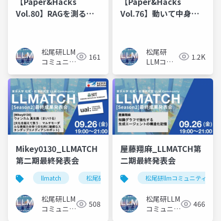
【Paper&Hacks
【Paper&Hacks
Vol.80】RAGを測るモ
Vol.76】動いて中身も
ノサシを作ろう 〜
見えるRAGを作って触
Ragas × LangSmith
ろう 〜 LangChainで
でRAG評価アプリ開発
基本RAGアプリ開発 〜
松尾研LLM
松尾研
161
1.2K
〜
コミュニテ
LLMコミ
ィ
ュニティ
Mikey0130_LLMATCH
屋藤翔麻_LLMATCH第
第二期最終発表会
二期最終発表会
llmatch
松尾研llmコミュニティ
松尾研llmコミュニティ
松尾研LLM
松尾研LLM
508
466
コミュニテ
コミュニテ
ィ
ィ