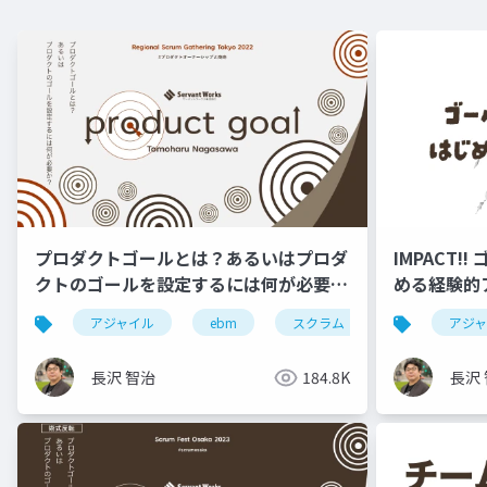
プロダクトゴールとは？あるいはプロダ
IMPACT
クトのゴールを設定するには何が必要
める経験的ア
か？ #RSGT2022
アジャイル
ebm
スクラム
rsgt
アジ
r
長沢 智治
184.8K
長沢