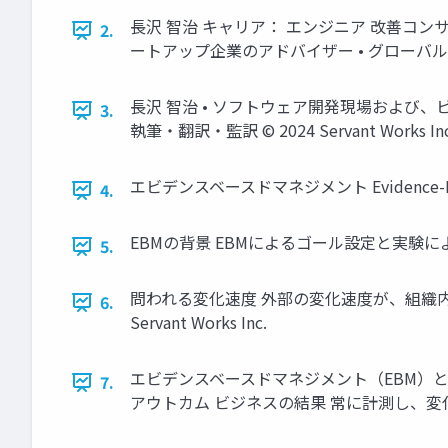
長沢 智治 キャリア： エンジニア 改善コンサ
2.
ートアップ企業のアドバイザー • グローバル団体の認定
長沢 智治 • ソフトウェア開発現場および、
3.
執筆・翻訳・監訳 © 2024 Servant Works Inc
エビデンスベースドマネジメント Evidence-Base
4.
EBMの背景 EBMによるゴール設定と実験による計測が
5.
問われる変化速度 外部の変化速度が、組織内の
6.
Servant Works Inc.
エビデンスベースドマネジメント（EBM）と
7.
アウトカム ビジネスの結果 常に計測し、変化すること