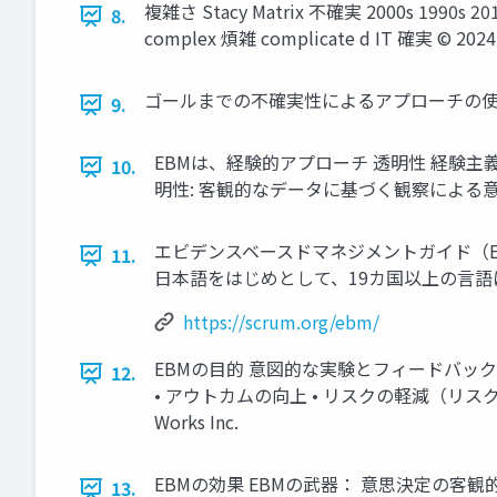
複雑さ Stacy Matrix 不確実 2000s 1990
8.
complex 煩雑 complicate d IT 確実 © 202
ゴールまでの不確実性によるアプローチの使い分け 定
9.
EBMは、経験的アプローチ 透明性 経験主義
10.
明性: 客観的なデータに基づく観察による意思決定 •
エビデンスベースドマネジメントガイド（EBM Guid
11.
日本語をはじめとして、19カ国以上の言語に翻訳されて
https://scrum.org/ebm/
EBMの目的 意図的な実験とフィードバッ
12.
• アウトカムの向上 • リスクの軽減（リスクの
Works Inc.
EBMの効果 EBMの武器： 意思決定の客観
13.