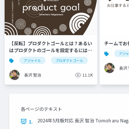
【反転】プロダクトゴールとは？あるい
チームでお
はプロダクトのゴールを設定するには何
アジ
が必要か？
アジャイル
プロダクトゴール
長沢
長沢 智治
11.1K
各ページのテキスト
2024年5月版対応 長沢 智治 Tomoh aru Nagas aw 
1.