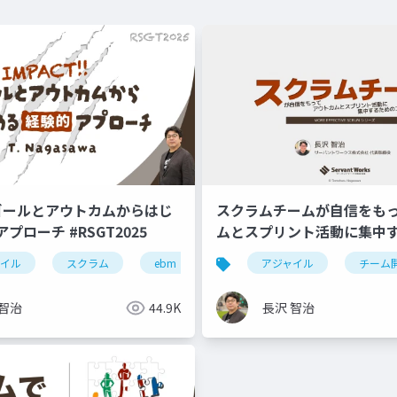
!! ゴールとアウトカムからはじ
スクラムチームが自信をも
プローチ #RSGT2025
ムとスプリント活動に集中
ツ
ャイル
sgt2022
スクラム
プロダクトゴール
ebm
ゴール設定
アジャイル
rsgt2025
チーム
 智治
44.9K
長沢 智治