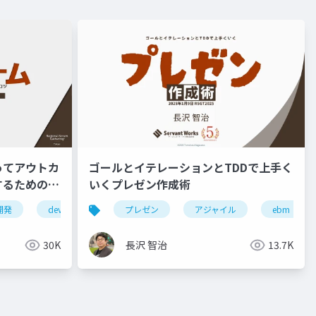
ってアウトカ
ゴールとイテレーションとTDDで上手く
するためのコ
いくプレゼン作成術
開発
devops
agile
プレゼン
アジャイル
ebm
30K
長沢 智治
13.7K