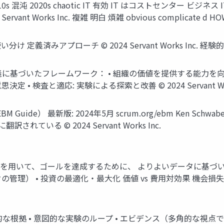
s 2010s 混沌 2020s chaotic IT 有効 IT はコストセンター ビジネ
4 Servant Works Inc. 複雑 明白 煩雑 obvious complicate d 
義済みアプローチ © 2024 Servant Works Inc. 経
に基づいたフレームワーク： • 組織の価値を提供する能力を向上 
 検査と適応: 実験による探索と改善 © 2024 Servant Work
e） 最新版: 2024年5月 scrum.org/ebm Ken Schwabe
いる © 2024 Servant Works Inc.
クを用いて、ゴールを達成するために、 よりよいデータに基づい
管理） • 投資の最適化・最大化 価値 vs 費用対効果 機会損失 (競
的な根拠 • 意図的な実験のループ • エビデンス（多角的な視