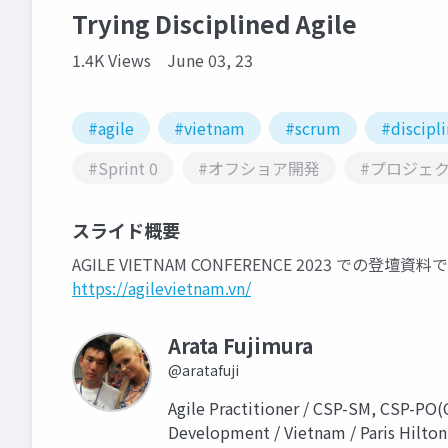
Trying Disciplined Agile
1.4K Views
June 03, 23
#agile
#vietnam
#scrum
#discipli
#Sprint 0
#オフショア開発
#プロジェ
スライド概要
AGILE VIETNAM CONFERENCE 2023 での登壇資料
https://agilevietnam.vn/
Arata Fujimura
@aratafuji
Agile Practitioner / CSP-SM, CSP-PO(
Development / Vietnam / Paris Hilton