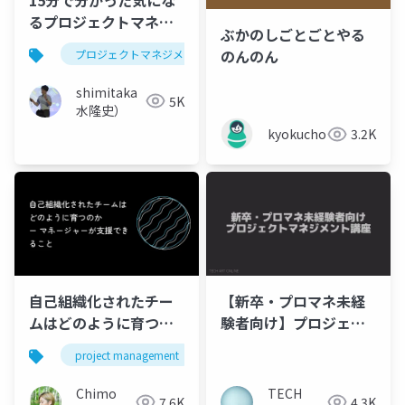
るプロジェクトマネジ
ぶかのしごとごとやる
メント
のんのん
プロジェクトマネジメント
pmp
アジャイル
shimitaka（清
5K
水隆史）
kyokucho1989
3.2K
自己組織化されたチー
【新卒・プロマネ未経
ムはどのように育つの
験者向け】プロジェク
か ー マネージャーが支
トマネジメント講座
project management
self-organized teams
援できること
Chimo
TECH
7.6K
4.3K