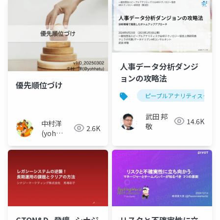
ム
人事データ分析ダンジ
ョンの攻略法
優先順位づけ
ピープルアナリティスク
武田 邦
14.6K
中村洋
敬
2.6K
(yoh
nakamura)
CTON&D_登壇_シナジ
リスクと不確実性に立