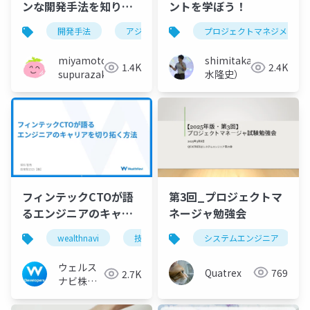
ンな開発手法を知りた
ントを学ぼう！
い
開発手法
アジャイル
プロジェクトマネジメント
miyamoto
shimitaka（清
1.4K
2.4K
supurazako
水隆史）
フィンテックCTOが語
第3回_プロジェクトマ
るエンジニアのキャリ
ネージャ勉強会
アを切り拓く方法
wealthnavi
技育祭
キャリア
システムエンジニア
pm
ウェルス
Quatrex
769
2.7K
ナビ株式
会社 技術
広報チー