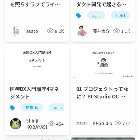
を照らすラフでライト
ダクト開発で起きる悩
でシンプルな見通しの
み事
agile
hotel
立て方
#scrumkanazawa
asato
8.2K
藤井崇介
1.1K
医療DX入門講座4マネ
01 プロジェクトってな
ジメント
に？ PJ-Studio OC 公
開用
医療dx
prince2
gaps
マネジメント
Shinji
PJ-Studio
772
454
KOBAYASHI