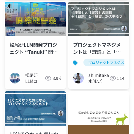
松尾研LLM開発プロジ
プロジェクトマネジメ
ェクト “Tanuki” 開発
ントは「理論」と「実
報告会 Vol.2
践」の両輪＋「観察」
プロジェクトマネジメント
と「練習」が大事そう
松尾研
shimitaka（清
3.9K
514
LLMコミ
水隆史）
ュニティ
15分で分かった気にな