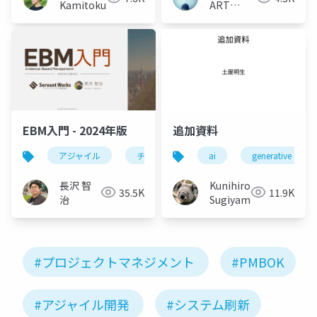
Kamitokusari
ART
CONNECT
EBM入門 - 2024年版
追加資料
アジャイル
チーム開発
ai
agile
generative ai
ebm
長沢 智
Kunihiro
35.5K
11.9K
治
Sugiyama
#プロジェクトマネジメント
#PMBOK
#アジャイル開発
#システム刷新