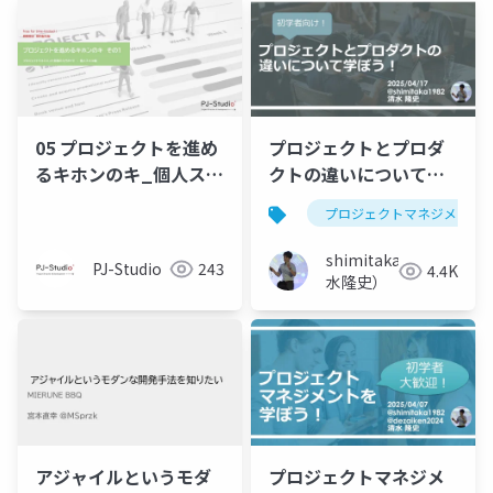
05 プロジェクトを進め
プロジェクトとプロダ
るキホンのキ_個人スキ
クトの違いについて学
ル編 PJ-Studio OC 公
ぼう！
プロジェクトマネジメント
開用
shimitaka（清
PJ-Studio
243
4.4K
水隆史）
アジャイルというモダ
プロジェクトマネジメ