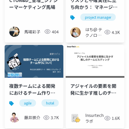
ーマーケティング馬場
ち向かう： マネージャ
ーとチームメンバーが
project manager
知るべき3つの原則
はち@ テ
馬場彩子
404
4.3K
クノロジ
ーメディ
ア
「Newbee」
複数チームによる開発
アジャイルの要素を開
におけるチーム作りに
発に生かす推しのチー
ついて
ムビルディング
agile
hotel
devops
team
teamt
Insurtech
藤井崇介
3.7K
1.6K
ラボ