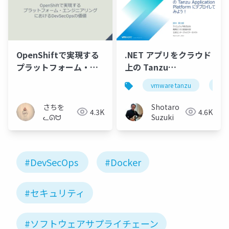
OpenShiftで実現する
.NET アプリをクラウド
プラットフォーム・エ
上の Tanzu
ンジニアリングにおけ
Application Platform
vmware tanzu
micr
るDevSecOpsの価値
にデプロイしてみよ
う！-for-.NET Lab
さちを
Shotaro
4.3K
4.6K
20230325-fin
ᓚᘏᗢ
Suzuki
#DevSecOps
#Docker
#セキュリティ
#ソフトウェアサプライチェーン