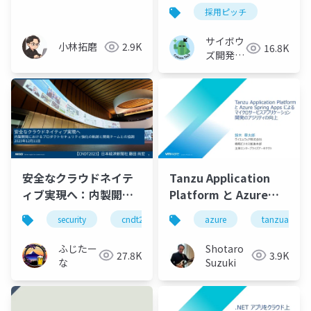
Terraform
採用ピッチ
サイボウ
小林拓磨
2.9K
16.8K
ズ開発本
部
安全なクラウドネイテ
Tanzu Application
ィブ実現へ：内製開発
Platform と Azure
におけるプロダクトセ
Spring Apps によるマ
security
cndt2023
azure
tanzuapplic
キュリティ強化の軌跡
イクロサービスアプリ
と開発チームとの協調 -
ケーション開発のアジ
ふじたー
Shotaro
27.8K
3.9K
CNDT2023
リティ向上
な
Suzuki