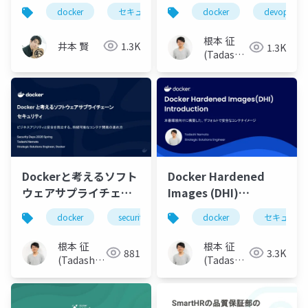
れ、誰でも抜き出せる
アプローチ：
docker
セキュリティ
devsecops
docker
devops
buildkit
― Dockerセキュリティ
Hardened Container
12枚
Images
根本 征
井本 賢
1.3K
1.3K
(Tadashi
Nemoto)
Dockerと考えるソフト
Docker Hardened
ウェアサプライチェー
Images (DHI)
ンセキュリティ 〜ビジ
Introduction 〜本番環
docker
security
sbom
docker
コンテナ
セキュリテ
ネスアジリティと安全
境向けに構築した、デ
を両立する、持続可能
フォルトで安全なコン
根本 征
根本 征
881
3.3K
なコンテナ開発の進め
テナイメージ〜
(Tadashi
(Tadashi
方〜
Nemoto)
Nemoto)