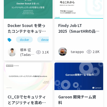
Docker Scout を使っ
Findy Job LT
たコンテナセキュリテ
2025（SmartHRの品質
ィの可視化と管理
保証部の 今とこれか
docker
devsecops
security
container
ら）
根本 征
tarappo
2.8K
3.1K
(Tadashi
Nemoto)
CI_CDでセキュリティ
Garoon 開発チーム資
とアジリティを高める
料