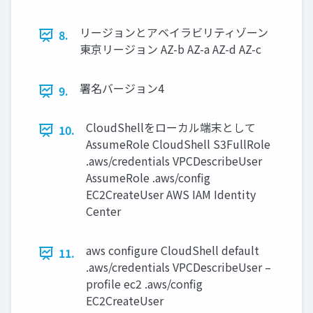
リージョンとアベイラビリティゾーン
8.
東京リージョン AZ-b AZ-a AZ-d AZ-c
署名バージョン4
9.
CloudShellをローカル端末として
10.
AssumeRole CloudShell S3FullRole
.aws/credentials VPCDescribeUser
AssumeRole .aws/config
EC2CreateUser AWS IAM Identity
Center
aws configure CloudShell default
11.
.aws/credentials VPCDescribeUser –
profile ec2 .aws/config
EC2CreateUser