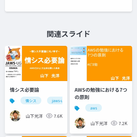
関連スライド
情シス必要論
AWSの勉強における7つ
の原則
情シス
jaws-ug
aws
aws
山下光洋
7.6K
山下光洋
7.2K