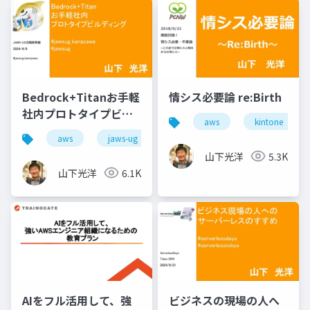
Bedrock+Titanお手軽
情シス必要論 re:Birth
社内プロトタイプビル
aws
kintone
ディング
aws
jaws-ug
山下光洋
5.3K
山下光洋
6.1K
AIをフル活用して、強
ビジネスの現場の人へ