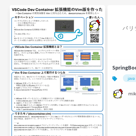
Spring
java
mik