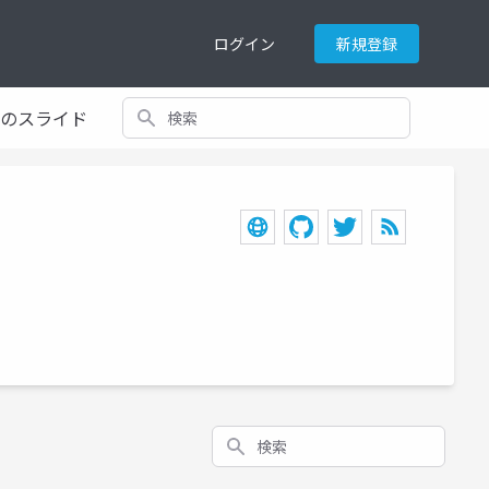
ログイン
新規登録
検索
てのスライド
検索