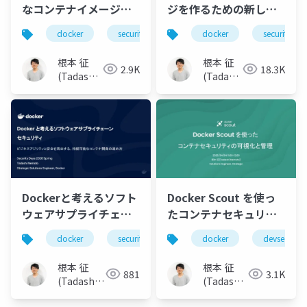
なコンテナイメージを
ジを作るための新しい
作るための新しいアプ
業界標準: Docker
docker
security
container
docker
security
ローチ：Hardened
Hardened Images
Container Images
根本 征
根本 征
2.9K
18.3K
(Tadashi
(Tadashi
Nemoto)
Nemoto)
Dockerと考えるソフト
Docker Scout を使っ
ウェアサプライチェー
たコンテナセキュリテ
ンセキュリティ 〜ビジ
ィの可視化と管理
docker
security
sbom
docker
コンテナ
devsecops
ネスアジリティと安全
を両立する、持続可能
根本 征
根本 征
881
3.1K
なコンテナ開発の進め
(Tadashi
(Tadashi
方〜
Nemoto)
Nemoto)