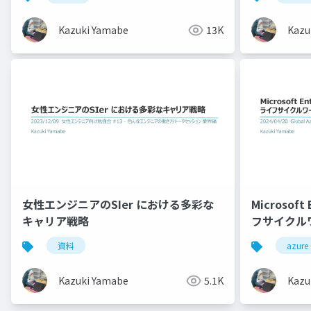
Kazuki Yamabe
13K
Kazu
女性エンジニアのSIer における多彩な
Microsoft
キャリア戦略
フサイクル
をスッキリ
資料
azure
Kazuki Yamabe
5.1K
Kazu