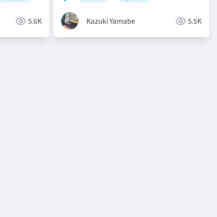
5.6K
Kazuki Yamabe
5.5K