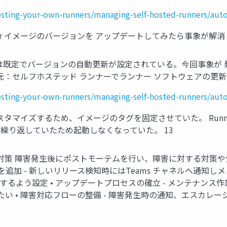
osting-your-own-runners/managing-self-hosted-runners/auto
er イメージのバージョンを アップデートしてみたら事象が解消し
er は既定でバージョンの自動更新が設定されている。今回事象が 発生したのは
た。 引用元：セルフホステッド ランナーでランナー ソフトウェアの更新
osting-your-own-runners/managing-self-hosted-runners/auto
をカスタマイズするため、イメージのタグを固定させていた。 Ru
を繰り返していたため起動しなくなっていた。 13
策 障害発生後にポストモーテムを行い、障害に対する対策や気づきなどを
加 - 新しいリリース検知時にはTeams チャネルへ通知しメ
自動作成するよう設定 • アップデートプロセスの確立 - メンテナン
 • 障害対応フローの整備 - 障害発生時の通知、エスカレー