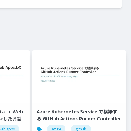
tic Web
Azure Kubernetes Service で構築す
ウンしたお話
る GitHub Actions Runner Controller
 web apps
azure
github