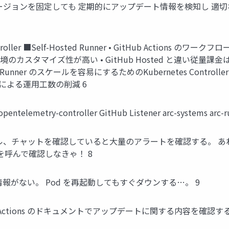
ージョンを固定しても 定期的にアップデート情報を検知し 適
ner Controller ■Self-Hosted Runner • GitHub Ac
カスタマイズ性が高い • GitHub Hosted と違い従量
elf-Hosted Runner のスケールを容易にするためのKubernetes 
理による運用工数の削減 6
opentelemetry-controller GitHub Listener arc-systems arc-r
ル、チャットを確認していると大量のアラートを確認する。 あ
バーを呼んで確認しなきゃ！ 8
報がない。 Pod を再起動してもすぐダウンする…。 9
 Actions のドキュメントでアップデートに関する内容を確認