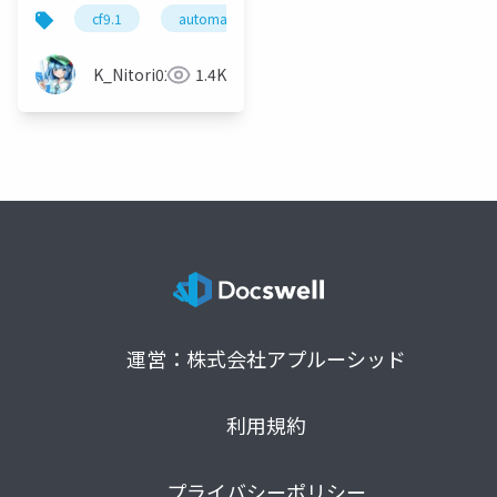
テナ基盤 kubectlな
cf9.1
automation
containerservice
home
しで始める おうちコン
テナ入門編
K_Nitori0221
1.4K
運営：株式会社アプルーシッド
利用規約
プライバシーポリシー