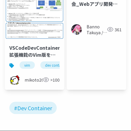
会_Webアプリ開発で
コンテナする
Banno
361
Takuya /
NanoNano
VSCodeDevContainer
拡張機能のVim版を作
った
vim
dev container
mikoto2000
>100
#Dev Container