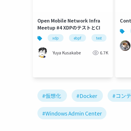
Open Mobile Network Infra
Con
Meetup #4 XDPのテストとCI
xdp
ebpf
test
ci
Yuya Kusakabe
6.7K
#仮想化
#Docker
#コン
#Windows Admin Center