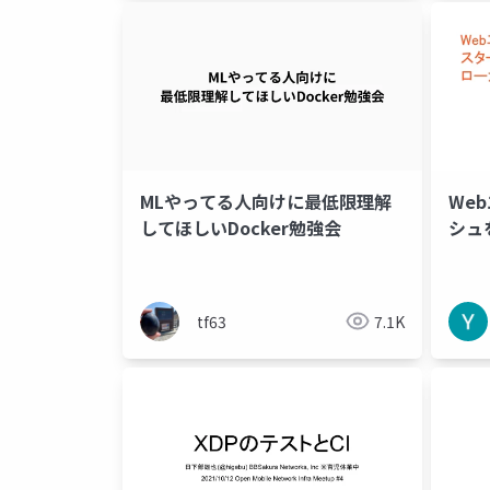
MLやってる人向けに最低限理解
We
してほしいDocker勉強会
シュ
環境
tf63
7.1K