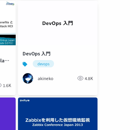
DevOps 入門
lace
devops
ack
akineko
4.8K
1.6K