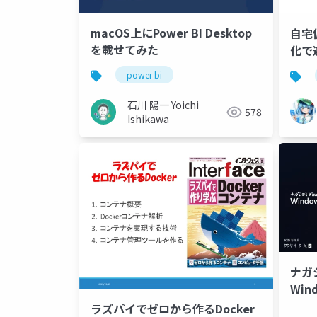
macOS上にPower BI Desktop
自宅
を載せてみた
化で
power bi
石川 陽一 Yoichi
578
Ishikawa
ナガシ
Win
ラズパイでゼロから作るDocker