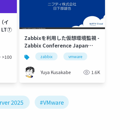
8 （イ
LT⑦
Zabbixを利用した仮想環境監視 -
Zabbix Conference Japan
2013
>100
zabbix
vmware
Yuya Kusakabe
1.6K
rver 2025
#VMware