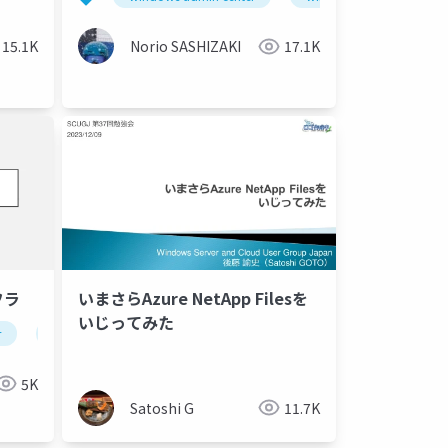
Windows Server 2025
Workgroup Hyper-V Cluster
15.1K
Norio SASHIZAKI
17.1K
フラ
いまさらAzure NetApp Filesを
いじってみた
r
iot
virtualization
networking
5K
Satoshi G
11.7K