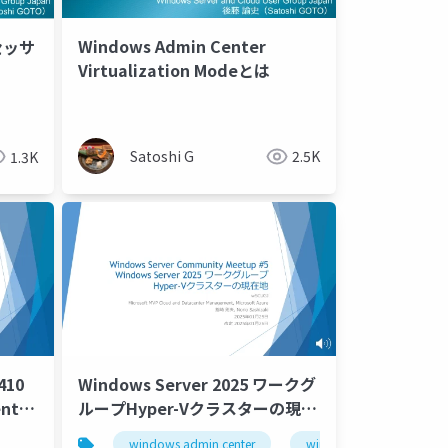
Windows Admin Center
セッサ
Virtualization Modeとは
Satoshi G
2.5K
1.3K
410
Windows Server 2025 ワークグ
nter
ループHyper-Vクラスターの現在
地_Current location of
windows admin center
windows server 2025