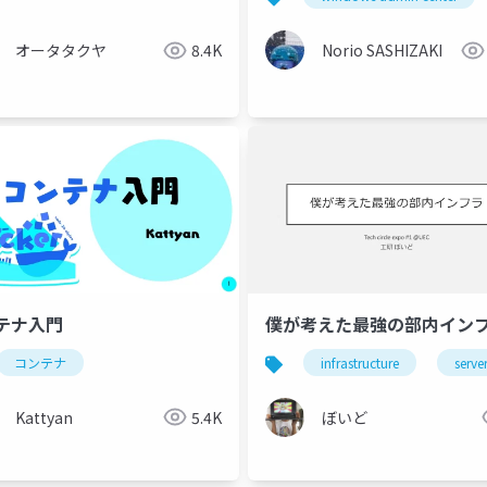
オータタクヤ
8.4K
Norio SASHIZAKI
テナ入門
僕が考えた最強の部内イン
コンテナ
infrastructure
serve
Kattyan
5.4K
ぼいど