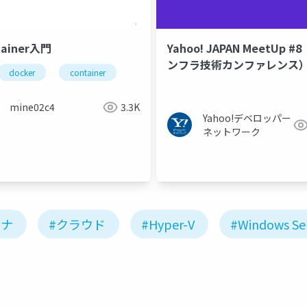
tainer入門
Yahoo! JAPAN MeetUp #
ンフラ技術カンファレンス）
docker
container
go
omni_jp
mine02c4
3.3K
Yahoo!デベロッパー
ネットワーク
テナ
#クラウド
#Hyper-V
#Windows Se