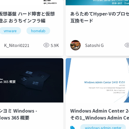
仮想基盤 ハード障害と仮想
あらためてHyper-Vのプロ
遊ぶ おうちインフラ編
互換モード
vmware
homelab
K_Nitori0221
5.9K
Satoshi G
ヨミ Windows -
Windows Admin Center 2
dows 365 概要
その1_Windows Admin Ce
2410 Part 1
windows admin center