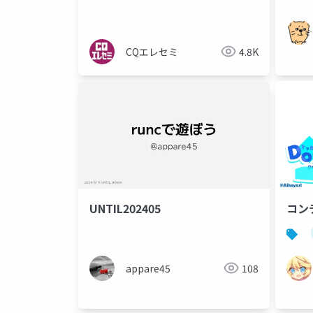
CQエレセミ
4.8K
UNTIL202405
コン
appare45
108