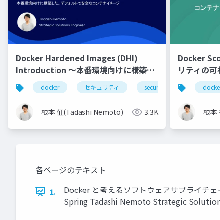
Docker Hardened Images (DHI)
Docker 
Introduction 〜本番環境向けに構築し
リティの可
た、デフォルトで安全なコンテナイメー
docker
セキュリティ
security
sbom
docke
ジ〜
根本 征(Tadashi Nemoto)
3.3K
根本 征
各ページのテキスト
Docker と考えるソフトウェアサプライチェー
1.
Spring Tadashi Nemoto Strategic Solution