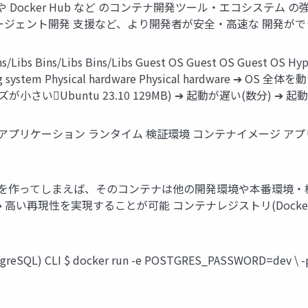
r Desktop や Docker Hub など のコンテナ開発ツール・エ
エージェント開発 支援など、より開発者が安全・高速な 開発が
s Bins/Libs Bins/Libs Guest OS Guest OS Guest OS Hyperv
perating system Physical hardware Physical hardw
ズが小さいUbuntu 23.10 129MB) ➔ 起動が遅い(数分) ➔ 起動が早
ジ アプリケーション ランタイム 検証環境 コンテナイメージ ア
. ➔ 一度イメージを作ってしまえば、そのコンテナは他の開発環境や本番
再現性を実現することが可能 コンテナレジストリ(Docker Hub)
CLI $ docker run -e POSTGRES_PASSWORD=dev \ -p 5432: