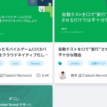
使ったモバイルゲームCI/CDパ
自動テストをCIで”実行”させ
をクラウドネイティブ化しよ
不十分な理由
i
cicd
devops
unity
circleci
ゲーム
自動テスト
モバイル
(Tadashi Nemoto)
8.4K
根本 征(Tadashi Nemot