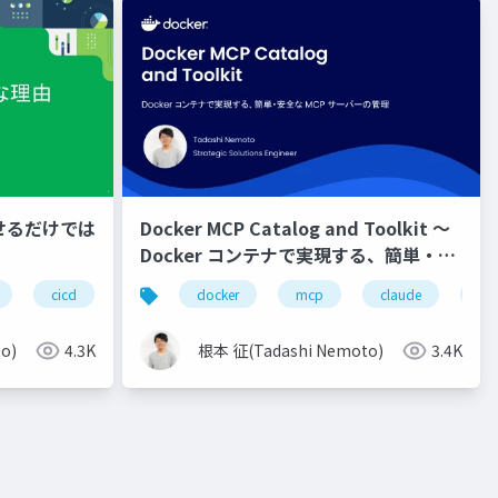
るだけでは
Docker MCP Catalog and Toolkit 〜
Docker コンテナで実現する、簡単・安
全な MCP サーバーの管理〜
ios
cicd
android
テスト自動化
docker
devops
mcp
claude
cur
o)
4.3K
根本 征(Tadashi Nemoto)
3.4K