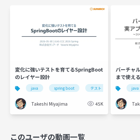
変化に強いテストを育てるSpringBoot
バーチャル
のレイヤー設計
まで使え
java
spring boot
テスト
設計
java
Takeshi Miyajima
45K
Tak
このユーザの動画一覧