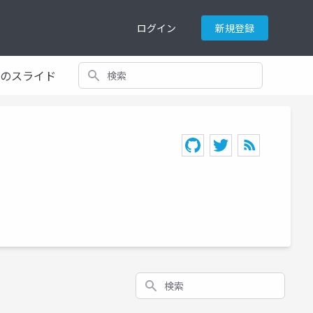
ログイン
新規登録
検索
てのスライド
検索