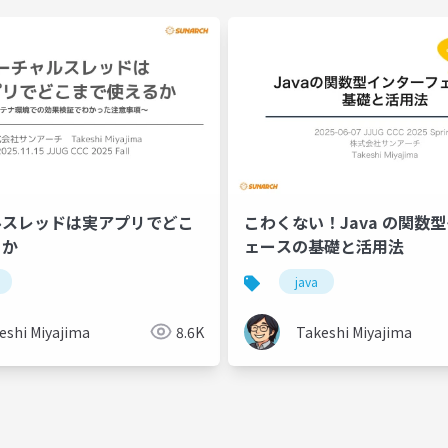
スレッドは実アプリでどこ
こわくない！Java の関数
るか
ェースの基礎と活用法
アーキテクチャ
レイヤー分離
java
eshi Miyajima
8.6K
Takeshi Miyajima