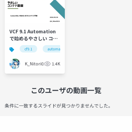
VCF 9.1 Automation
で始めるやさしい コン
テナ基盤 kubectlな
cf9.1
automation
containerservice
home
しで始める おうちコン
テナ入門編
K_Nitori0221
1.4K
このユーザの動画一覧
条件に一致するスライドが見つかりませんでした。