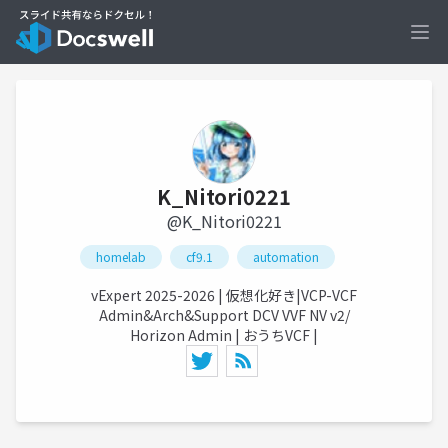
Ope
K_Nitori0221
@K_Nitori0221
homelab
cf9.1
automation
vExpert 2025-2026 | 仮想化好き|VCP-VCF
Admin&Arch&Support DCV VVF NV v2/
Horizon Admin | おうちVCF |