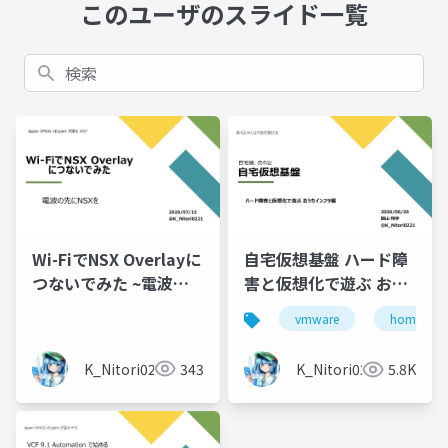
このユーザのスライド一覧
検索
Wi-FiでNSX Overlayに
自宅仮想基盤 ハード障
つないでみた ~電波の
害と仮想化で遊ぶ おう
先にNSXを~
ちインフラ編
vmware
homelab
K_Nitori0221
343
K_Nitori0221
5.8K