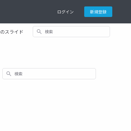
ログイン
新規登録
検索
てのスライド
検索