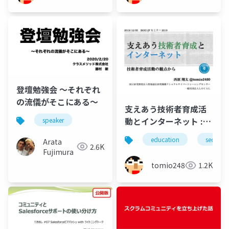
登壇勉強会 〜それぞれ
の流儀がそこにある〜
支えあう技術者育成活
動とインターネット :
speaker
技術者育成活動の観点
education
security
Arata
から
2.6K
Fujimura
tomio2480
1.2K