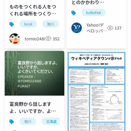
とのかかわり
ものをつくれる人をつ
#kotlinfest
くれる場所をつくりた
kotlinfest
くて
local
旭川
北海道
furait
富良野
Yahoo!デ
137
ベロッパー
ネットワー
tomio2480
352
ク
富良野から話します
よ．いいですか．よく
きいてください．
旭川
北海道
オープンソースカンファレンス