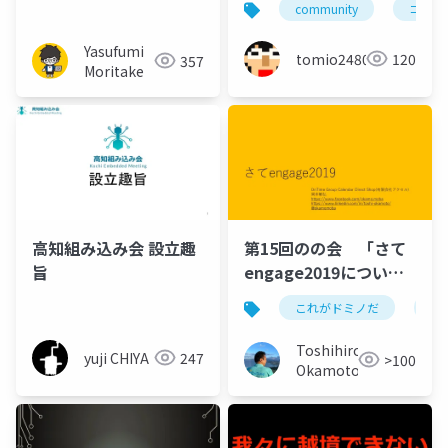
community
コミュ
Yasufumi
tomio2480
120
357
Moritake
高知組み込み会 設立趣
第15回のの会 「さて
旨
engage2019につい
て」
これがドミノだ
on
Toshihiro
yuji CHIYA
247
>100
Okamoto