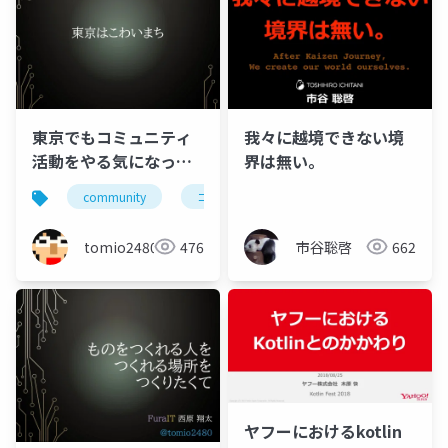
東京でもコミュニティ
我々に越境できない境
活動をやる気になった
界は無い。
ときのLT
community
コミュニティ
東京
高専
tomio2480
476
市谷聡啓
662
ヤフーにおけるkotlin