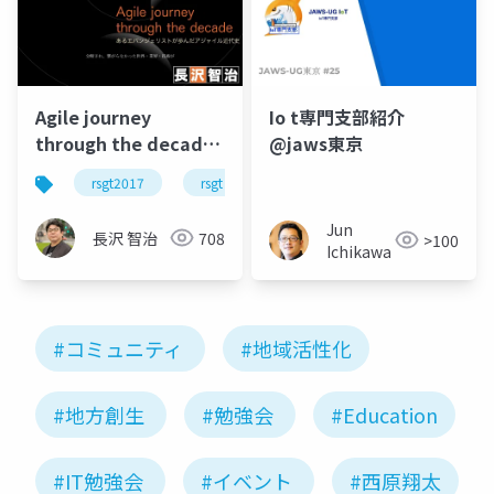
Agile journey
Io t専門支部紹介
through the decade
@jaws東京
#rsgt2017
rsgt2017
rsgt
スクラム
scrum
ア
Jun
長沢 智治
708
>100
Ichikawa
#コミュニティ
#地域活性化
#地方創生
#勉強会
#Education
#IT勉強会
#イベント
#西原翔太