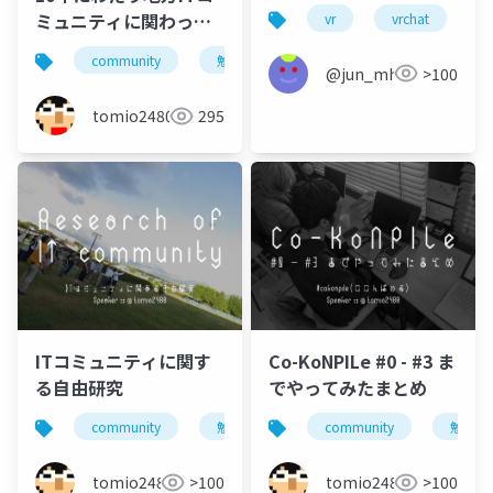
Series of Summer
ミュニティに関わって
vr
vrchat
m
Music Festival in
見えたこと
VRChat
community
勉強会
cybozu
コミュニティ
@jun_mh4g
>100
tomio2480
295
ITコミュニティに関す
Co-KoNPILe #0 - #3 ま
る自由研究
でやってみたまとめ
community
勉強会
コミュニティ
community
小平市
勉強会
tomio2480
>100
tomio2480
>100