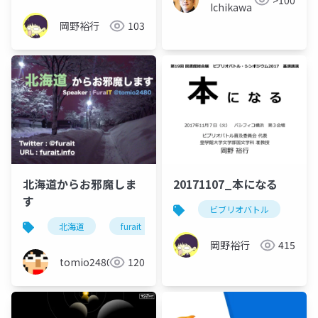
Ichikawa
岡野裕行
103
北海道からお邪魔しま
20171107_本になる
す
ビブリオバトル
北海道
furait
富良野
efsta55
エフ
岡野裕行
415
tomio2480
120