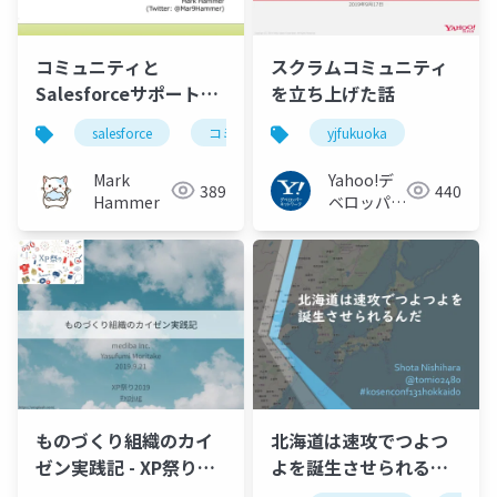
コミュニティと
スクラムコミュニティ
Salesforceサポートの
を立ち上げた話
使い分け方
salesforce
コミュニティ
yjfukuoka
サポート
Mark
Yahoo!デ
389
440
Hammer
ベロッパー
ネットワー
ク
ものづくり組織のカイ
北海道は速攻でつよつ
ゼン実践記 - XP祭り
よを誕生させられるん
2019
だ