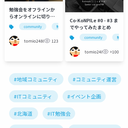
勉強会をオフラインか
らオンラインに切り替
Co-KoNPILe #0 - #3 ま
えたらいろいろ変わっ
でやってみたまとめ
community
勉強会
gunmaweb
コミュニ
た
community
勉強会
tomio2480
123
tomio2480
>100
#地域コミュニティ
#コミュニティ運営
#ITコミュニティ
#イベント企画
#北海道
#IT勉強会