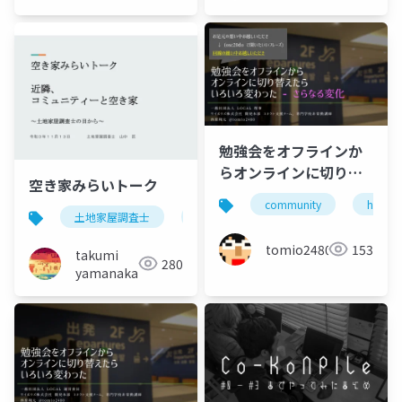
勉強会をオフラインか
らオンラインに切り替
空き家みらいトーク
えたらいろいろ変わっ
community
hajimet
た - さらなる変化
土地家屋調査士
不動産登記
空き家
tomio2480
153
takumi
280
yamanaka