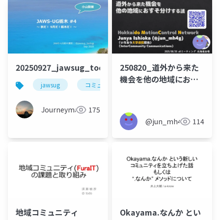
20250927_jawsug_tochigi_4_openning_beajouney
250820_道外から来た
機会を他の地域におす
jawsug
コミュニティ
栃木
そ分けする話
Journeyman
175
@jun_mh4g
114
地域コミュニティ
Okayama.なんか とい