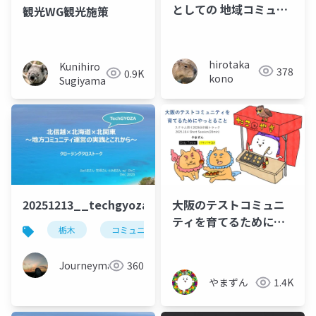
としての 地域コミュニ
観光WG観光施策
ティ - ワンストップ ア
ウトプット
hirotaka
Kunihiro
378
0.9K
kono
Sugiyama
20251213__techgyoza_closingtalk_beajouneyman
大阪のテストコミュニ
ティを育てるためにや
栃木
コミュニティ
techgyoza
地域カン
っとること
Journeyman
360
やまずん
1.4K