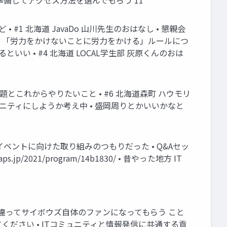
準備してアクセス方法を選んでもらう 11
• #1 北海道 JavaDo 山川先生のおはなし • 懇親会
 • 「労力をかけないことに労力をかける」ルールにつ
いい • #4 北海道 LOCAL学生部 灰原くんのおは
街の課題とこれからやりたいこと • #6 北海道森町 ハウモリ
ュニティにしようか考え中 • 盛岡周りとかいいかなと
のイベントに向けた取り組みのつもりだった • Q&Aセッ
021/program/14b1830/ • 昔やった地方 IT
きとは違ってサイボウズ自体のファンになってもらう こと
ください • ITコミュニティと情報発信に共通する貢