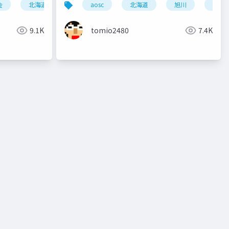
会
北海道
東京
aosc
学び
北海道
旭川
スラ
カンファレンス
community
成長
9.1K
tomio2480
7.4K
サイボウズ
commons
コモンズ