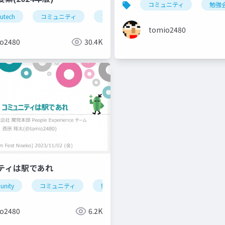
コミュニティ
勉強
utech
強会
ブログ
コミュニティ
blog
勉強会
ブログ
blog
tomio2480
o2480
30.4K
ニティは駅であれ
nity
コミュニティ
勉強会
北海道
cybozu
平市
富良野
勉強会
コミュニティ
o2480
6.2K