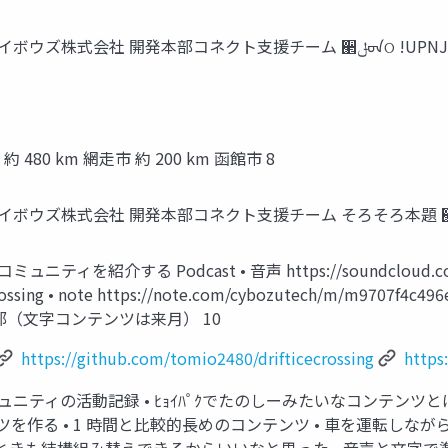
૲ͷࠜ *5ίϛϡχςΟʹண໨ͨ͠৽͍͠‫ࢿ౔ڷ‬ྉ 流氷交差点 サイボウ
80 km 網走市 約 200 km 函館市 8
ニティを紹介する Podcast • 音声 https://soundcloud.co
ticecrossing • note https://note.com/cybozutech/
学生部（文字コンテンツは来月） 10
https://github.com/tomio2480/drifticecrossing
https
 コミュニティの活動記録 • ﾋｮｲﾊﾟｸでたのしーみたいなコンテ
作る • 1 時間と比較的長めのコンテンツ • 車を運転しなが