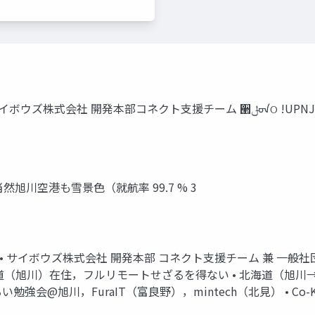
૲ͷࠜ *5ίϛϡχςΟʹண໨ͨ͠৽͍͠‫ࢿ౔ڷ‬ྉ 流氷交差点 サイボウ
旭川空港も雪景色（就航率 99.7 % 3
mio2480 ) • サイボウズ株式会社 開発本部 コネクト支援チーム 兼 
海道（旭川）在住，フルリモートせざるを得ない • 北海道（旭川
勉強会@旭川，FuraIT（富良野），mintech（北見） • Co-