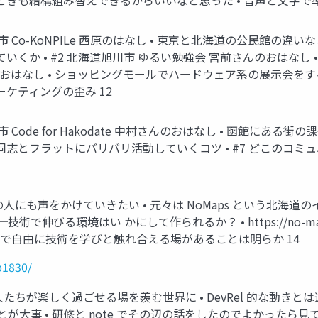
ときも結構組み替えできるからいいなと思った • 音声と文字で
市 Co-KoNPILe 西原のはなし • 東京と北海道の公民館の違いなど 
くか • #2 北海道旭川市 ゆるい勉強会 宮前さんのおはなし
生のおはなし • ショッピングモールでハードウェア系の展示会をすると
ーケティングの歪み 12
市 Code for Hakodate 中村さんのおはなし • 函館にある
同志とフラットにバリバリ活動していくコツ • #7 どこのコミ
外の人にも声をかけていきたい • 元々は NoMaps という北海道
る環境はい かにして作られるか？ • https://no-maps.jp/2
すと 各地で自由に技術を学びと触れ合える場があることは明らか 14
b1830/
ぶ人たちが楽しく過ごせる場を羨む世界に • DevRel 的な動
大事 • 研修と note でその辺の話をしたのでよかったら見て