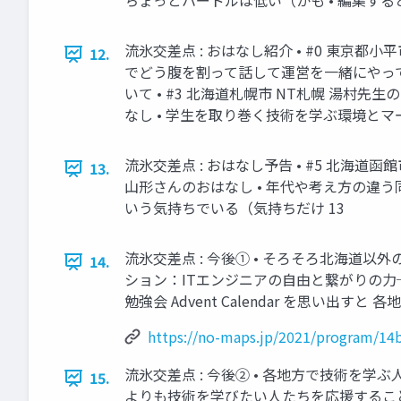
ちょっとハードルは低い（かも • 編集する
流氷交差点 : おはなし紹介 • #0 東京都小平
12.
でどう腹を割って話して運営を一緒にやってい
いて • #3 北海道札幌市 NT札幌 湯村先
なし • 学生を取り巻く技術を学ぶ環境とマ
流氷交差点 : おはなし予告 • #5 北海道函館
13.
山形さんのおはなし • 年代や考え方の違う
いう気持ちでいる（気持ちだけ 13
流氷交差点 : 今後① • そろそろ北海道以
14.
ション：ITエンジニアの自由と繋がりの力─技術で伸び
勉強会 Advent Calendar を思い出
https://no-maps.jp/2021/program/14
流氷交差点 : 今後② • 各地方で技術を学
15.
よりも技術を学びたい人たちを応援することが