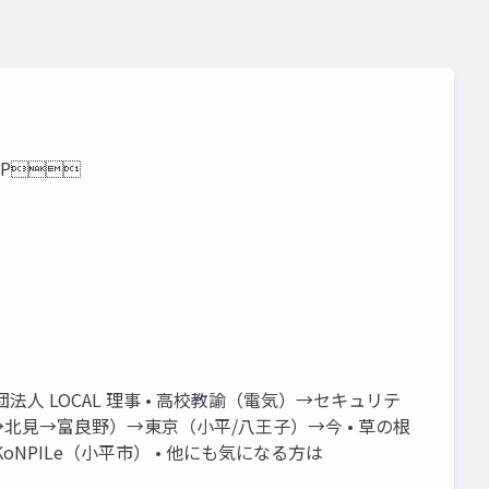
ズ株式会社 開発本部コネクト⽀援チーム ੢‫ݪ‬ᠳଠ !UPNJP
一般社団法人 LOCAL 理事 • 高校教諭（電気）→セキュリテ
→北見→富良野）→東京（小平/八王子）→今 • 草の根
KoNPILe（小平市） • 他にも気になる方は