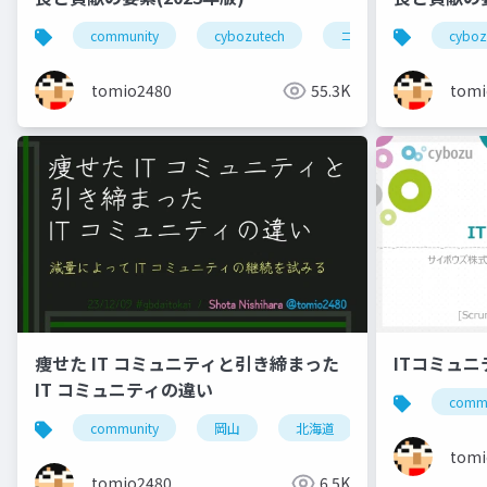
community
cybozutech
コミュニティ
cyboz
勉
tomio2480
55.3K
tomi
痩せた IT コミュニティと引き締まった
ITコミュ
IT コミュニティの違い
commu
community
岡山
北海道
旭川
小
tomi
tomio2480
6.5K