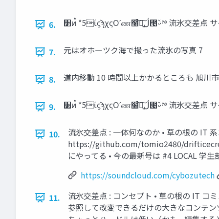
6.
元はオホーツク海で撮った流氷の写真 7
7.
道内移動 10 時間以上かかるところも 旭川市 約 4
8.
9.
流氷交差点 : 一体何なのか • 草の根の IT 系コミュ
10.
https://github.com/tomio2480/drif
にやってる • 今の最新号は #4 LOCAL 
https://soundcloud.com/cybozutech
流氷交差点 : コンセプト • 草の根の IT
11.
参照して改変できるだけの大きなコンテンツを