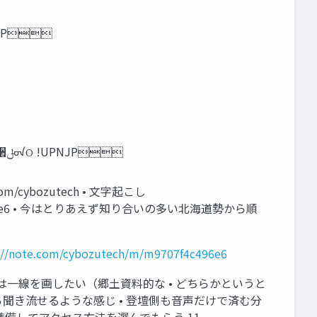
ズ株式会社 開発本部コネクト⽀援チーム ੢‫ݪ‬ᠳଠ !UPNJP
૲ͷࠜ *5ίϛϡχςΟʹண໨ͨ͠৽͍͠‫ࢿ౔ڷ‬ྉ 流氷交差点 サイボウズ株式会社 開発本部コネクト⽀援チーム そろそろ本題 ੢‫ݪ‬ᠳଠ !UPNJP
m/cybozutech • 文字起こし
m/m9707f4c496e6 • 今はとりあえず知り合いの多い北海道勢から順
://note.com/cybozutech/m/m9707f4c496e6
ンツとは一線を画したい（郷土資料的な • どちらかというと
ら聞き流せるような感じ • 登壇側も音声だけで済む分