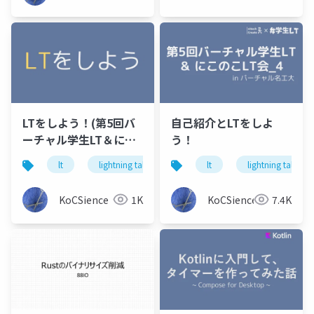
LTをしよう！(第5回バ
自己紹介とLTをしよ
ーチャル学生LT＆にこ
う！
のこLT会_4 in バーチ
lt
lightning talk
学生lt
lt
バーチャル学生lt
lightning talk
ャル名工大 版)
KoCSience
1K
KoCSience
7.4K