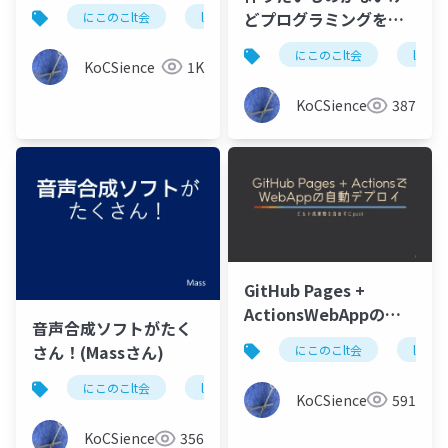
Processing～C0deで
どプログラミングをや
にこのこlt会
lt
プログラミング入門
javas
の話も？
ってみたい人へ (key5
にこのこlt会
lt
さん)
KoCSience
1K
KoCSience
387
GitHub Pages +
ActionsWebAppの自
音声合成ソフトがたく
動デプロイ (.binさん)
さん！(Massさん)
にこのこlt会
lt
にこのこlt会
lt
音声合成ソフト
KoCSience
591
KoCSience
356