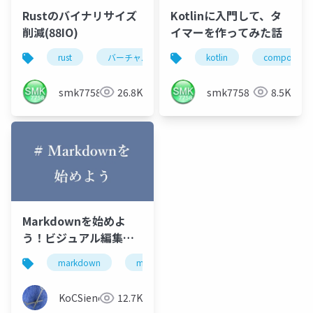
Rustのバイナリサイズ
Kotlinに入門して、タ
削減(88IO)
イマーを作ってみた話
rust
バーチャル学生lt
kotlin
学生lt
compose
にこのこlt会
smk7758
26.8K
smk7758
8.5K
Markdownを始めよ
う！ビジュアル編集ソ
フトMarkTextと
markdown
marktext
にこのこlt会
にこの
Typoraを紹介！
KoCSience
12.7K