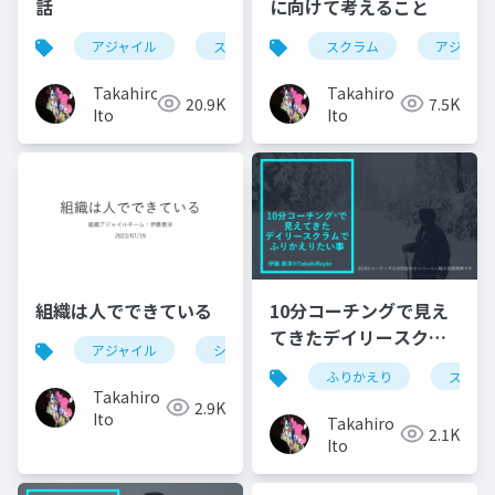
話
に向けて考えること
アジャイル
スクラム
ベロシティ
スクラム
アジャイ
Takahiro
Takahiro
20.9K
7.5K
Ito
Ito
組織は人でできている
10分コーチングで見え
てきたデイリースクラ
アジャイル
シンアジャイル
ムでふりかえりたい事
ふりかえり
スクラ
Takahiro
2.9K
Ito
Takahiro
2.1K
Ito