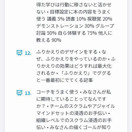
得た学びは行動に移さないと活かせ
ない • 目標設定に本の内容をうまく
使う 講義 5% 読書 10% 視聴覚 20%
デモンストレーション 30% グループ
討論 50% 自ら体験する 75% 他人に
教える 90%
ふりかえりのデザインをする • な
12.
ぜ、ふりかえりをやっているのか • ふ
りかえりの効果はどうすれば最大化
されるか • 「ふりかえり」でググる
と一番最初にでてくる記事
コーチをうまく使う • みなさんが私
13.
に期待していることってなんです
か？ • チームのスクラムやアジャイル
マインドセットの浸透のお手伝い •
組織レベルでのスクラム浸透のお手
伝い • みなさんの描くゴールが知り