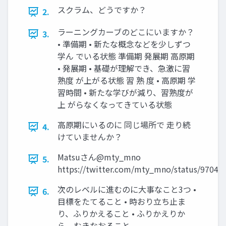
スクラム、どうですか？
2.
ラーニングカーブのどこにいますか？
3.
• 準備期 • 新たな概念などを少しずつ
学ん でいる状態 準備期 発展期 高原期
• 発展期 • 基礎が理解でき、急激に習
熟度 が上がる状態 習 熟 度 • 高原期 学
習時間 • 新たな学びが減り、習熟度が
上 がらなくなってきている状態
高原期にいるのに 同じ場所で 走り続
4.
けていませんか？
Matsuさん@mty_mno
5.
https://twitter.com/mty_mno/status/9704
次のレベルに進むのに大事なこと3つ •
6.
目標をたてること • 時おり立ち止ま
り、ふりかえること • ふりかえりか
ら、むきなおること