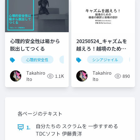
心理的安全性は箱から
20250524_キャズムを
脱出してつくる
越えろ！越境のための
価値の翻訳と挑戦の設
心理的安全性
アジャイル
シンアジャイル
ア
計
Takahiro
Takahiro
1.1K
890
Ito
Ito
各ページのテキスト
自分たちの スクラムを 一歩すすめる
1.
TDCソフト 伊藤貴洋