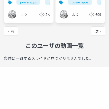
power apps
power platform
power apps
power app関数解
power
よう
2K
よう
609
« 前
次 »
このユーザの動画一覧
条件に一致するスライドが見つかりませんでした。