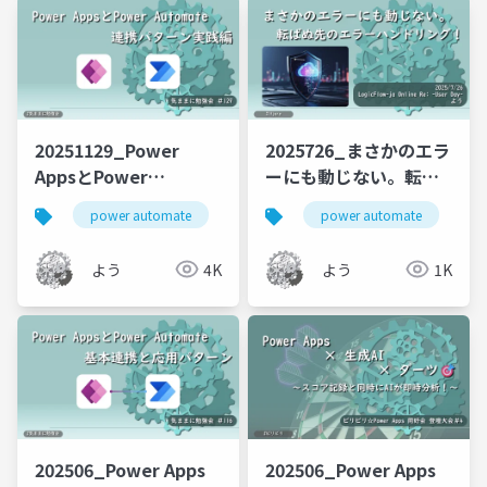
20251129_Power
2025726_まさかのエラ
AppsとPower
ーにも動じない。転ば
Automate 連携パター
ぬ先のエラーハンドリ
power automate
power apps
power automate
ン実践編
ング！
よう
4K
よう
1K
202506_Power Apps
202506_Power Apps