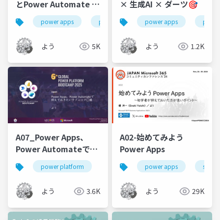
とPower Automate 基
× 生成AI × ダーツ🎯
本連携と応用パターン
power apps
power automate
power apps
power
よう
5K
よう
1.2K
A07_Power Apps、
A02-始めてみよう
Power Automateで抑
Power Apps
えておきたいテクニッ
power platform
power apps
share
ク◯選
よう
3.6K
よう
29K