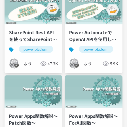
SharePoint Rest API
Power Automateで
を使ってSharePointリ
OpenAI APIを使用して
ストを作成してみよう
みよう
power platform
power automate
power platform
sharepoint
po
よう
47.3K
よう
5.9K
Power Apps関数解説～
Power Apps関数解説～
Patch関数～
ForAll関数～