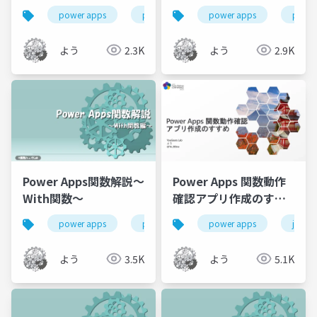
power apps
power platform
power apps
power app関数解
power
よう
2.3K
よう
2.9K
Power Apps関数解説～
Power Apps 関数動作
With関数～
確認アプリ作成のすす
め
power apps
power platform
power apps
power app関数解
jppc2
よう
3.5K
よう
5.1K