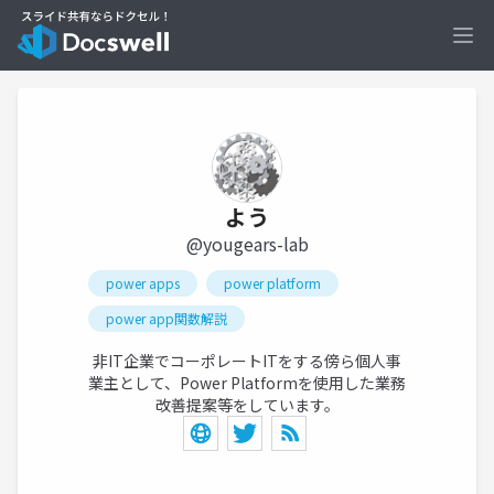
Ope
よう
@yougears-lab
power apps
power platform
power app関数解説
非IT企業でコーポレートITをする傍ら個人事
業主として、Power Platformを使用した業務
改善提案等をしています。