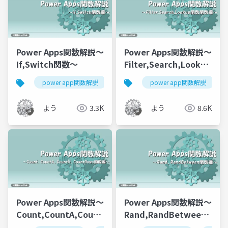
Power Apps関数解説～
Power Apps関数解説～
If,Switch関数～
Filter,Search,Lookup
関数～
power app関数解説
power apps
power app関数解説
power platfor
よう
3.3K
よう
8.6K
Power Apps関数解説～
Power Apps関数解説～
Count,CountA,CountIf,CountRows
Rand,RandBetween
関数～
関数～