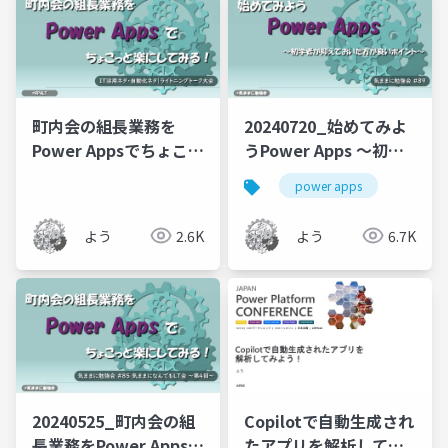
町内会の組長業務を
20240720_始めてみよ
Power Appsでちょこっ
うPower Apps ～初学
と楽にしてみる
者が抑えておいた方が
power apps
良いポイント～
よう
2.6K
よう
6.7K
20240525_町内会の組
Copilotで自動生成され
長業務をPower Appsで
たアプリを解析してみ