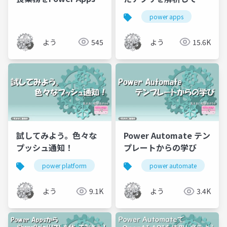
ちょこっと楽にしてみ
よう！
power apps
る
よう
545
よう
15.6K
試してみよう。色々な
Power Automate テン
プッシュ通知！
プレートからの学び
power platform
power automate
p
よう
9.1K
よう
3.4K