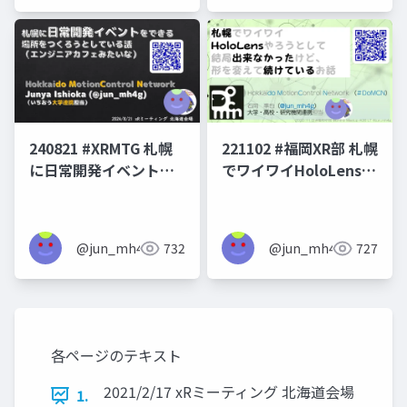
seminar
240821 #XRMTG 札幌
221102 #福岡XR部 札幌
に日常開発イベントを
でワイワイHoloLensや
できる場所をつくろう
ろうとして結局できな
としている話
かったけど形を変えて
続けている話
@jun_mh4g
732
@jun_mh4g
727
各ページのテキスト
2021/2/17 xRミーティング 北海道会場
1.