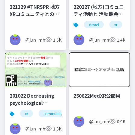
221129 #TNRSPR 地方
220227 (地方)コミュニ
XRコミュニティとの関
ティ活動と 活動機会拡
心軸に基づいた取り組
大の両立
devrel
xr
v
み
@jun_mh4g
1.5K
@jun_mh4g
1.4K
201022 Decreasing
250622MedXR公開用
psychological
difficulty of short
xr
community design
presentation by
@jun_mh4g
0.9K
joining organizing
@jun_mh4g
1.3K
member of online